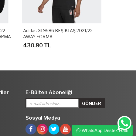
-22
Adidas GT9586 BEŞİKTAŞ 2021/22
Adidas GT95
FORMA
AWAY FORMA
MİNİ FORMA
430.80 TL
454.80 T
iler
E-Bülten Aboneliği
Sosyal Medya
WhatsApp Destek Hattı