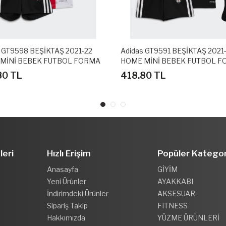
 GT9598 BEŞİKTAŞ 2021-22
Adidas GT9591 BEŞİKTAŞ 2021
MİNİ BEBEK FUTBOL FORMA
HOME MİNİ BEBEK FUTBOL 
SETİ
80 TL
418.80 TL
leri
Hızlı Erişim
Popüler Kategor
Anasayfa
GİYİM
Yeni Ürünler
AYAKKABI
İndirimdeki Ürünler
AKSESUAR
Sipariş Takip
FITNESS
Hakkımızda
YÜZME ÜRÜNLERİ