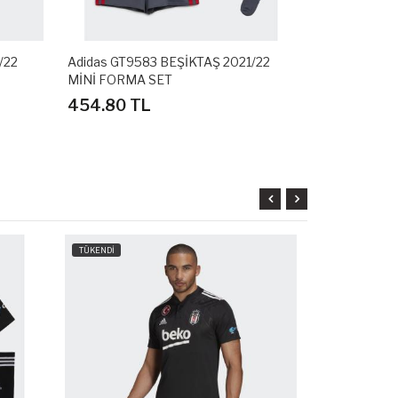
/22
Adidas GT9583 BEŞİKTAŞ 2021/22
Adidas DZ04
MİNİ FORMA SET
3RD BAYAN
454.80 TL
226.80 T
TÜKENDİ
TÜKENDİ