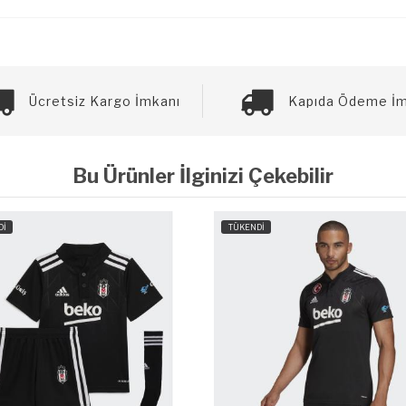
Ücretsiz Kargo İmkanı
Kapıda Ödeme İm
Bu Ürünler İlginizi Çekebilir
Dİ
TÜKENDİ