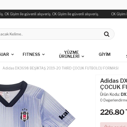
. CK Giyim ile güvenli alışveriş. CK Giyim ile güvenli alışveriş.
CK Giyim ile
YÜZME
SUAR
FITNESS
GİYİM
ÜRÜNLERİ
Adidas DX3698 BEŞİKTAŞ 2019-20 THIRD ÇOCUK FUTBOLCU FORMASI
Adidas D
ÇOCUK F
Ürün Kodu:
DX
0
Değerlendirm
226.80