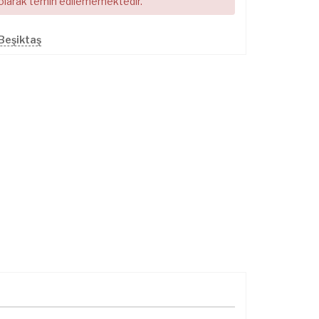
 olarak temin edilememektedir.
Beşiktaş