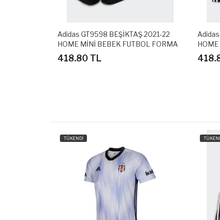
Ş 2019-20
Adidas GT9598 BEŞİKTAŞ 2021-22
Adidas
U FORMASI
HOME MİNİ BEBEK FUTBOL FORMA
HOME 
SETİ
SETİ
418.80 TL
418.
TÜKENDİ
TÜKEN