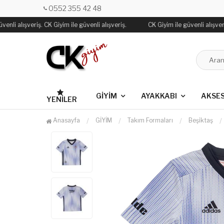
0552 355 42 48
enli alışveriş. CK Giyim ile güvenli alışveriş.
CK Giyim ile güvenli alışveriş
GİYİM
AYAKKABI
AKSE
YENILER
Anasayfa
GİYİM
Takım Formaları
Beşiktaş