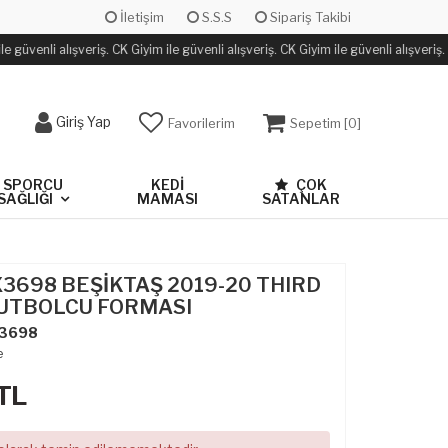
İletişim
S.S.S
Sipariş Takibi
 güvenli alışveriş. CK Giyim ile güvenli alışveriş. CK Giyim ile güvenli alışveriş.
Giriş Yap
Favorilerim
Sepetim [
0
]
SPORCU
KEDİ
ÇOK
SAĞLIĞI
MAMASI
SATANLAR
X3698 BEŞİKTAŞ 2019-20 THIRD
UTBOLCU FORMASI
3698
e
TL