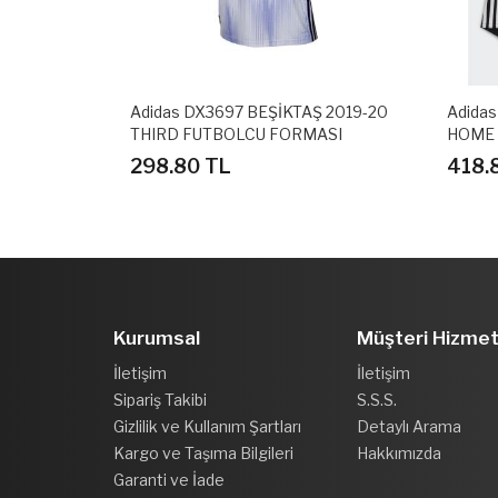
Ş 2018-19
Adidas DX3697 BEŞİKTAŞ 2019-20
Adidas
THIRD FUTBOLCU FORMASI
HOME 
SETİ
298.80 TL
418.
Kurumsal
Müşteri Hizmet
İletişim
İletişim
Sipariş Takibi
S.S.S.
Gizlilik ve Kullanım Şartları
Detaylı Arama
Kargo ve Taşıma Bilgileri
Hakkımızda
Garanti ve İade