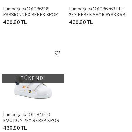
Lumberjack 101086838
Lumberjack 101086763 ELF
PASSION 2FX BEBEK SPOR
2FX BEBEK SPOR AYAKKABI
AYAKKABI
430.80 TL
430.80 TL
TÜKENDİ
Lumberjack 101084600
EMOTION 2FX BEBEK SPOR
AYAKKABI
430.80 TL