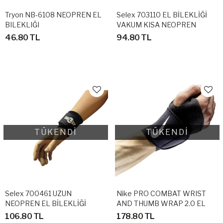
Tryon NB-6108 NEOPREN EL
Selex 703110 EL BİLEKLİĞİ
BILEKLIĞI
VAKUM KISA NEOPREN
46.80 TL
94.80 TL
TÜKENDİ
TÜKENDİ
Selex 700461 UZUN
Nike PRO COMBAT WRIST
NEOPREN EL BİLEKLİĞİ
AND THUMB WRAP 2.0 EL
BİLEKLİĞİ
106.80 TL
178.80 TL