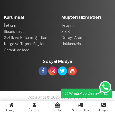
Kurumsal
Müşteri Hizmetleri
İletişim
İletişim
Sipariş Takibi
S.S.S.
Gizlilik ve Kullanım Şartları
Detaylı Arama
Kargo ve Taşıma Bilgileri
Hakkımızda
Garanti ve İade
Sosyal Medya
WhatsApp Destek Hattı
Copyrights © 2026 Cantekin Online
Anasayfa
Üye Girişi
Sepetim
Sipariş Takibi
İletişim