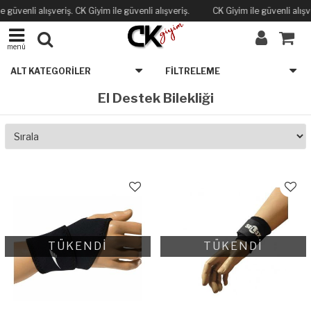
e güvenli alışveriş. CK Giyim ile güvenli alışveriş.
CK Giyim ile güvenli alışve
menü
ALT KATEGORILER
FILTRELEME
El Destek Bilekliği
TÜKENDİ
TÜKENDİ