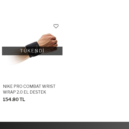
TÜKENDİ
NIKE PRO COMBAT WRIST
WRAP 2.0 EL DESTEK
BİLEKLİĞİ
154.80 TL