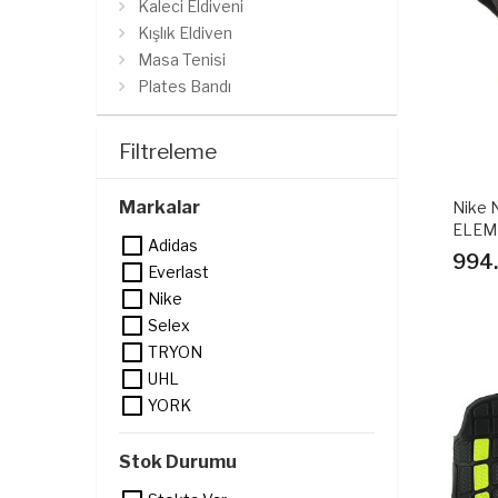
Kaleci Eldiveni
Kışlık Eldiven
Masa Tenisi
Plates Bandı
Pompa
Saç Bandı
Filtreleme
Şapka
Spor Şapka
Markalar
Nike 
Telefon Kılıfı Bandı
ELEM
Adidas
Top
AĞIRL
994
Everlast
Atlama İpi
Nike
Bağcık ve Aksesuarları
Selex
Bere
TRYON
Çanta
UHL
Çorap
YORK
Cüzdan
Stok Durumu