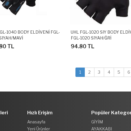
GL-1040 BODY ELDİVENİ FGL-
UHL FGL-1020 SIY BODY ELDİ
SIYAH/MAVİ
FGL-1020 SIYAH/ĞRİ
80 TL
94.80 TL
1
2
3
4
5
6
leri
Hızlı Erişim
Popüler Kategor
Anasayfa
GİYİM
Yeni Ürünler
AYAKKABI