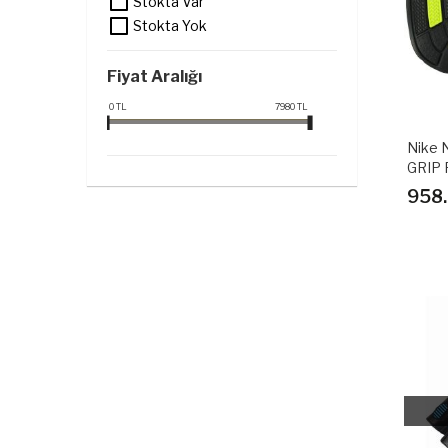
Stokta Var
Stokta Yok
Fiyat Aralığı
0
TL
7980
TL
Nike 
GRIP 
958.