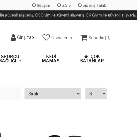
İletişim
S.S.S
Sipariş Takibi
e güvenli alışveriş. CK Giyim ile güvenli alışveriş. CK Giyim ile güvenli alışveriş.
Giriş Yap
Favorilerim
Sepetim [
0
]
SPORCU
KEDİ
ÇOK
SAĞLIĞI
MAMASI
SATANLAR