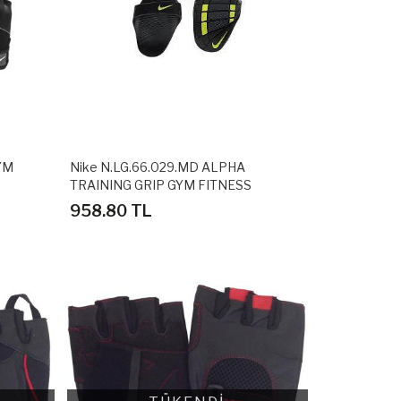
GYM
Nike N.LG.66.029.MD ALPHA
M
TRAINING GRIP GYM FITNESS
ELDİVENİ
958.80 TL