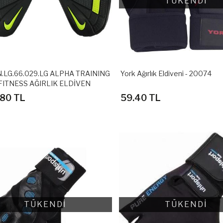
TÜKENDİ
N.LG.66.029.LG ALPHA TRAINING
York Ağırlık Eldiveni - 20074
FITNESS AĞIRLIK ELDİVEN
80 TL
59.40 TL
TÜKENDİ
TÜKENDİ