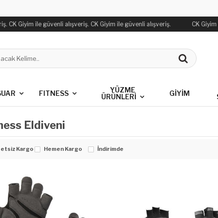
ş. CK Giyim ile güvenli alışveriş. CK Giyim ile güvenli alışveriş.
CK Giyim il
YÜZME
SUAR
FITNESS
GİYİM
ÜRÜNLERİ
ness Eldiveni
etsiz Kargo
Hemen Kargo
İndirimde