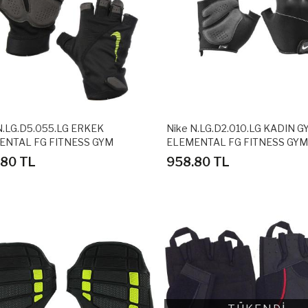
N.LG.D5.055.LG ERKEK
Nike N.LG.D2.010.LG KADIN 
ENTAL FG FITNESS GYM
ELEMENTAL FG FITNESS GY
IK ELDİVENİ
AĞIRLIK ELDİVENİ
.80 TL
958.80 TL