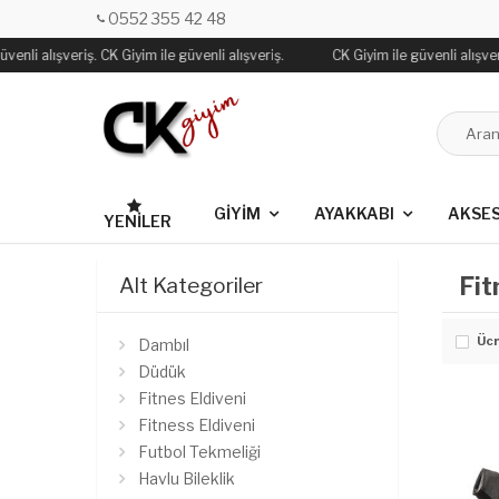
0552 355 42 48
enli alışveriş. CK Giyim ile güvenli alışveriş.
CK Giyim ile güvenli alışveri
GİYİM
AYAKKABI
AKSE
YENILER
Fit
Alt Kategoriler
Ücr
Dambıl
Düdük
Fitnes Eldiveni
Fitness Eldiveni
Futbol Tekmeliği
Havlu Bileklik