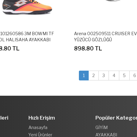
 101260586 3M BOWMI TF
Arena 002509511 CRUISER E
OL HALISAHA AYAKKABI
YÜZÜCÜ GÖZLÜĞÜ
8.80 TL
898.80 TL
1
2
3
4
5
6
leri
Hızlı Erişim
Popüler Kategor
Anasayfa
GİYİM
Yeni Ürünler
AYAKKABI