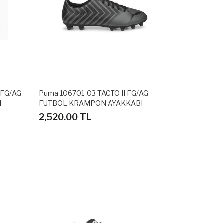
 FG/AG
Puma 106701-03 TACTO II FG/AG
I
FUTBOL KRAMPON AYAKKABI
2,520.00 TL