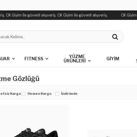
ş. CK Giyim ile güvenli alışveriş. CK Giyim ile güvenli alışveriş.
CK Giyim il
YÜZME
SUAR
FITNESS
GİYİM
ÜRÜNLERİ
zme Gözlüğü
etsiz Kargo
Hemen Kargo
İndirimde