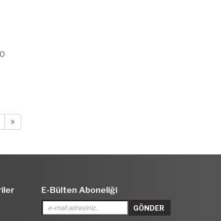
VO
iler
E-Bülten Aboneliği