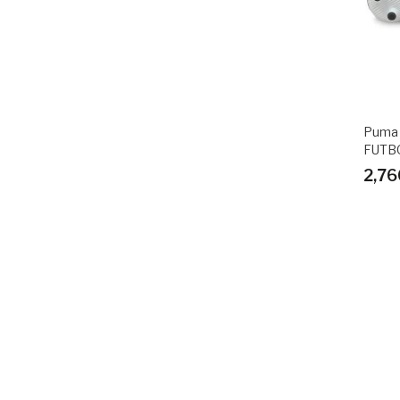
Puma 
FUTB
2,76