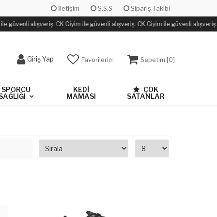
İletişim
S.S.S
Sipariş Takibi
e güvenli alışveriş. CK Giyim ile güvenli alışveriş. CK Giyim ile güvenli alışveriş.
Giriş Yap
Favorilerim
Sepetim [
0
]
SPORCU
KEDİ
ÇOK
SAĞLIĞI
MAMASI
SATANLAR