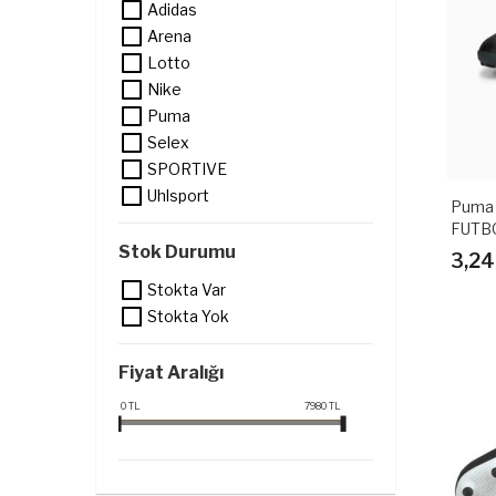
Adidas
Arena
Lotto
Nike
Puma
Selex
SPORTIVE
Uhlsport
Puma 
FUTB
Stok Durumu
3,24
Stokta Var
Stokta Yok
Fiyat Aralığı
0
TL
7980
TL