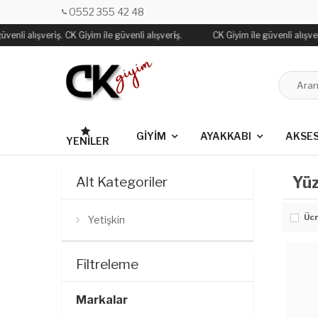
0552 355 42 48
venli alışveriş. CK Giyim ile güvenli alışveriş.
CK Giyim ile güvenli alışveri
GİYİM
AYAKKABI
AKSE
YENILER
Yü
Alt Kategoriler
Ücr
Yetişkin
Filtreleme
Markalar