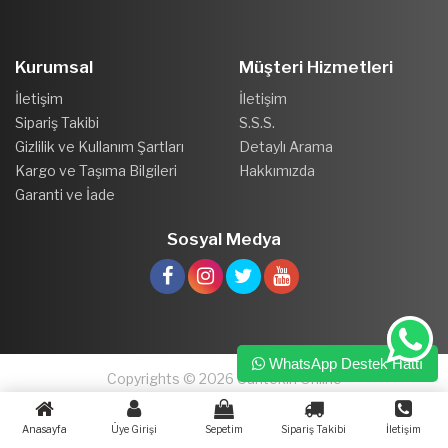
Kurumsal
Müşteri Hizmetleri
İletişim
İletişim
Sipariş Takibi
S.S.S.
Gizlilik ve Kullanım Şartları
Detaylı Arama
Kargo ve Taşıma Bilgileri
Hakkımızda
Garanti ve İade
Sosyal Medya
WhatsApp Destek Hattı
Copyrights © 2026 Cantekin Online
Anasayfa
Üye Girişi
Sepetim
Sipariş Takibi
İletişim