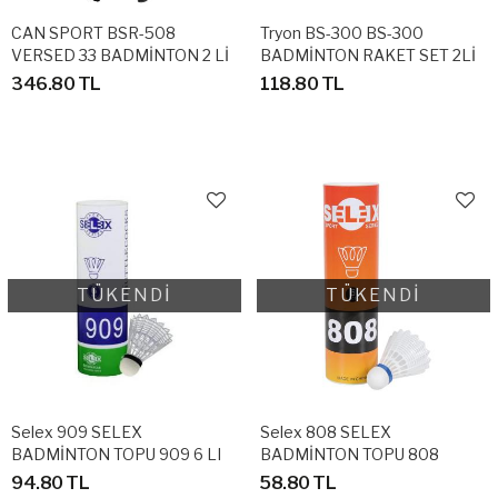
CAN SPORT BSR-508
Tryon BS-300 BS-300
VERSED 33 BADMİNTON 2 Lİ
BADMİNTON RAKET SET 2Lİ
RAKET
346.80 TL
118.80 TL
TÜKENDİ
TÜKENDİ
Selex 909 SELEX
Selex 808 SELEX
BADMİNTON TOPU 909 6 LI
BADMİNTON TOPU 808
KUTU
94.80 TL
58.80 TL