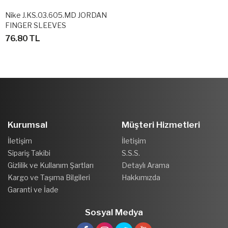
Nike J.KS.03.605.MD JORDAN
FINGER SLEEVES
BASKETBOL PARMAKLIK
76.80 TL
Kurumsal
Müşteri Hizmetleri
İletişim
İletişim
Sipariş Takibi
S.S.S.
Gizlilik ve Kullanım Şartları
Detaylı Arama
Kargo ve Taşıma Bilgileri
Hakkımızda
Garanti ve İade
Sosyal Medya