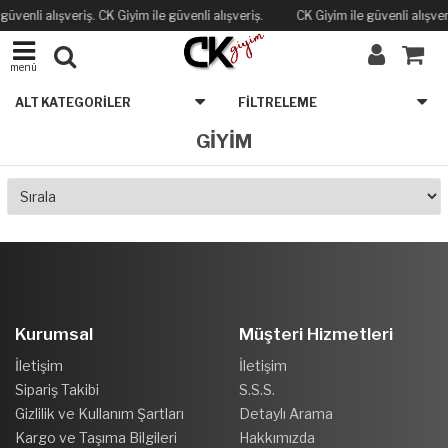
güvenli alışveriş. CK Giyim ile güvenli alışveriş.
CK Giyim ile güvenli alışver
menü
ALT KATEGORILER
FILTRELEME
GİYİM
Kurumsal
Müşteri Hizmetleri
İletişim
İletişim
Sipariş Takibi
S.S.S.
Gizlilik ve Kullanım Şartları
Detaylı Arama
Kargo ve Taşıma Bilgileri
Hakkımızda