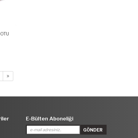
COTU
iler
E-Bülten Aboneliği