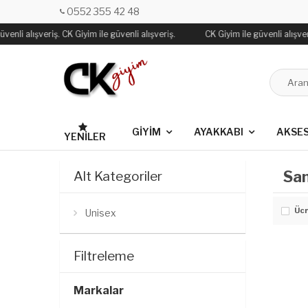
0552 355 42 48
venli alışveriş. CK Giyim ile güvenli alışveriş.
CK Giyim ile güvenli alışveri
GİYİM
AYAKKABI
AKSE
YENILER
San
Alt Kategoriler
Ücr
Unisex
Filtreleme
Markalar