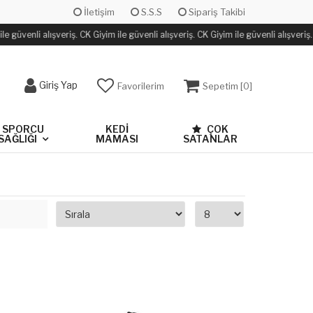
İletişim
S.S.S
Sipariş Takibi
e güvenli alışveriş. CK Giyim ile güvenli alışveriş. CK Giyim ile güvenli alışveriş.
Giriş Yap
Favorilerim
Sepetim [
0
]
SPORCU
KEDİ
ÇOK
SAĞLIĞI
MAMASI
SATANLAR