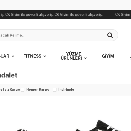
ş. CK Giyim ile güvenli alışveriş. CK Giyim ile güvenli alışveriş.
CK Giyim il
YÜZME
SUAR
FITNESS
GİYİM
ÜRÜNLERİ
dalet
etsiz Kargo
Hemen Kargo
İndirimde