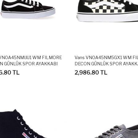
 VN0A45NMIJU1 WM FILMORE
Vans VN0A45NM5GX1 WM F
N GÜNLÜK SPOR AYAKKABI
DECON GÜNLÜK SPOR AYAKK
6.80 TL
2,986.80 TL