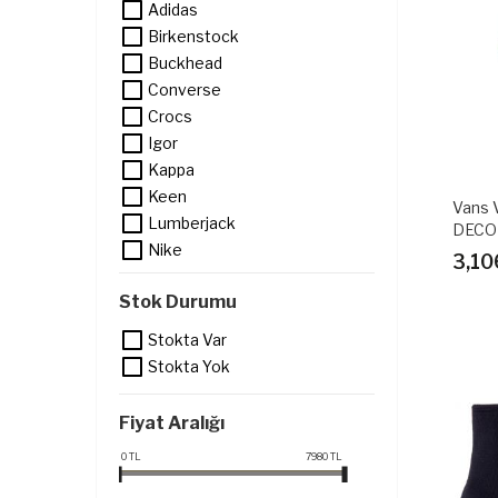
Adidas
Birkenstock
Buckhead
Converse
Crocs
Igor
Kappa
Keen
Vans
Lumberjack
DECO
Nike
3,10
Polaris
Stok Durumu
Puma
Skechers
Stokta Var
Superga
Stokta Yok
TRYON
Vans
Fiyat Aralığı
0
TL
7980
TL