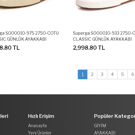
ga S000010-975 2750-COTU
Superga S000010-933 2750-
SIC GÜNLÜK AYAKKABI
CLASSIC GÜNLÜK AYAKKABI
8.80 TL
2,998.80 TL
1
2
3
4
5
6
leri
Hızlı Erişim
Popüler Kategor
Anasayfa
GİYİM
Yeni Ürünler
AYAKKABI