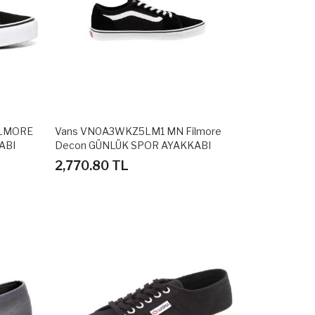
ILMORE
Vans VN0A3WKZ5LM1 MN Filmore
ABI
Decon GÜNLÜK SPOR AYAKKABI
2,770.80 TL