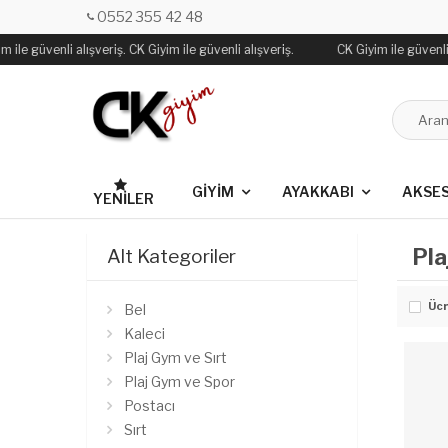
0552 355 42 48
 ile güvenli alışveriş. CK Giyim ile güvenli alışveriş.
CK Giyim ile güvenli 
GİYİM
AYAKKABI
AKSE
YENILER
Pla
Alt Kategoriler
Ücr
Bel
Kaleci
Plaj Gym ve Sırt
Plaj Gym ve Spor
Postacı
Sırt