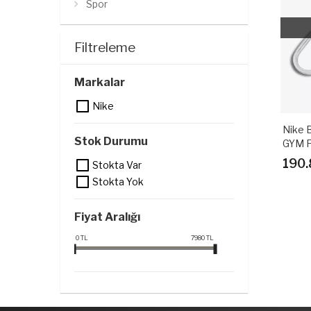
Spor
Filtreleme
Markalar
Nike
Nike 
Stok Durumu
GYM F
Cm X 
190.
Stokta Var
Stokta Yok
Fiyat Aralığı
0
TL
7980
TL