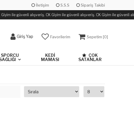
İletişim
S.S.S
Sipariş Takibi
Giyim ile güvenli alışveriş. CK Giyim ile güvenli alışveriş. CK Giyim ile güvenli alı
Giriş Yap
Favorilerim
Sepetim [
0
]
SPORCU
KEDİ
ÇOK
SAĞLIĞI
MAMASI
SATANLAR