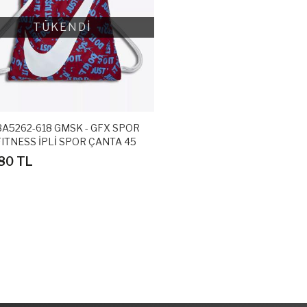
TÜKENDİ
BA5262-618 GMSK - GFX SPOR
ITNESS İPLİ SPOR ÇANTA 45
35 Cm
80 TL