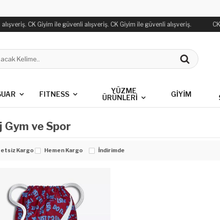
alışveriş. CK Giyim ile güvenli alışveriş. CK Giyim ile güvenli alışveriş.
CK 
YÜZME
SUAR
FITNESS
GİYİM
ÜRÜNLERİ
j Gym ve Spor
etsiz Kargo
Hemen Kargo
İndirimde