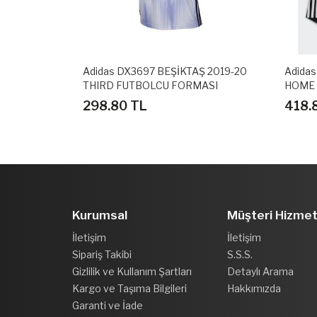
Ş 2018-19
Adidas DX3697 BEŞİKTAŞ 2019-20
Adidas
THIRD FUTBOLCU FORMASI
HOME 
SETİ
298.80 TL
418.
Kurumsal
Müşteri Hizmet
İletişim
İletişim
Sipariş Takibi
S.S.S.
Gizlilik ve Kullanım Şartları
Detaylı Arama
Kargo ve Taşıma Bilgileri
Hakkımızda
Garanti ve İade