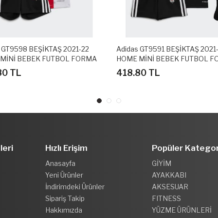
 GT9598 BEŞİKTAŞ 2021-22
Adidas GT9591 BEŞİKTAŞ 2021
MİNİ BEBEK FUTBOL FORMA
HOME MİNİ BEBEK FUTBOL 
SETİ
80 TL
418.80 TL
leri
Hızlı Erişim
Popüler Kategor
Anasayfa
GİYİM
Yeni Ürünler
AYAKKABI
İndirimdeki Ürünler
AKSESUAR
Sipariş Takip
FITNESS
Hakkımızda
YÜZME ÜRÜNLERİ