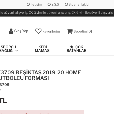
İletişim
S.S.S
Sipariş Takibi
 güvenli alışveriş. CK Giyim ile güvenli alışveriş. CK Giyim ile güvenli alışveriş.
Giriş Yap
Favorilerim
Sepetim [
0
]
SPORCU
KEDİ
ÇOK
SAĞLIĞI
MAMASI
SATANLAR
X3709 BEŞİKTAŞ 2019-20 HOME
UTBOLCU FORMASI
3709
e
TL