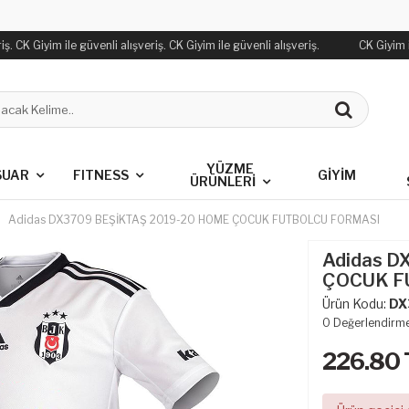
. CK Giyim ile güvenli alışveriş. CK Giyim ile güvenli alışveriş.
CK Giyim ile
YÜZME
SUAR
FITNESS
GİYİM
ÜRÜNLERİ
Adidas DX3709 BEŞİKTAŞ 2019-20 HOME ÇOCUK FUTBOLCU FORMASI
Adidas D
ÇOCUK F
Ürün Kodu:
DX
0
Değerlendirm
226.80