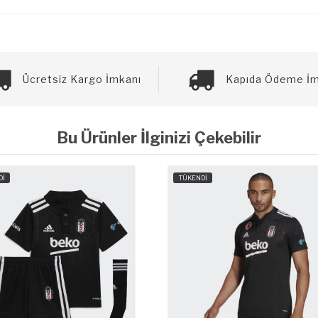
Ücretsiz Kargo İmkanı
Kapıda Ödeme İm
Bu Ürünler İlginizi Çekebilir
Dİ
TÜKENDİ