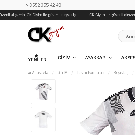
0552 355 42 48
enli alışveriş. CK Giyim ile güvenli alışveriş.
CK Giyim ile güvenli alışveriş
GİYİM
AYAKKABI
AKSE
YENILER
Anasayfa
GİYİM
Takım Formaları
Beşiktaş