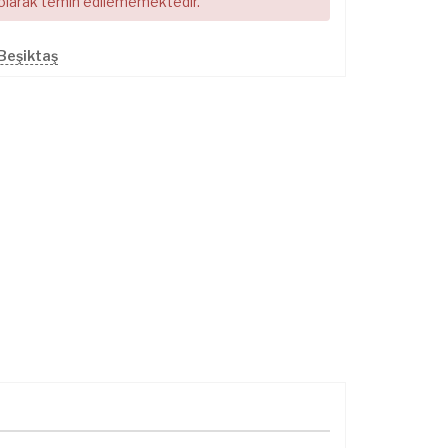
 olarak temin edilememektedir.
Beşiktaş