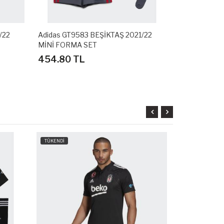
/22
Adidas GT9583 BEŞİKTAŞ 2021/22
Adidas DZ04
MİNİ FORMA SET
3RD BAYAN
454.80 TL
226.80 T
TÜKENDİ
TÜKENDİ