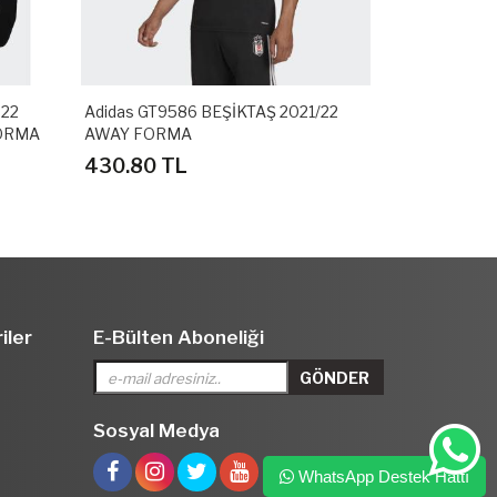
-22
Adidas GT9586 BEŞİKTAŞ 2021/22
Adidas GT95
FORMA
AWAY FORMA
MİNİ FORMA
430.80 TL
454.80 T
iler
E-Bülten Aboneliği
Sosyal Medya
WhatsApp Destek Hattı