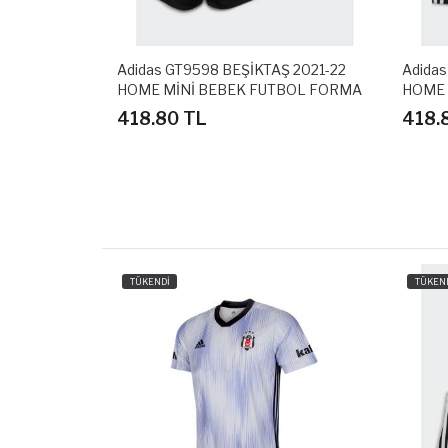
Ş 2019-20
Adidas GT9598 BEŞİKTAŞ 2021-22
Adidas
ASI
HOME MİNİ BEBEK FUTBOL FORMA
HOME 
SETİ
SETİ
418.80 TL
418.
TÜKENDİ
TÜKEN