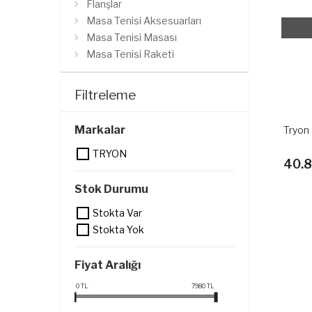
Flanşlar
Masa Tenisi Aksesuarları
Masa Tenisi Masası
Masa Tenisi Raketi
Pilates Aksesuarları
Pilates Minderi
Filtreleme
Pilates Topu
Tenis Aksesuarları
Markalar
Tryon
Tenis Raketleri
TRYON
Tenis Topları
40.8
Yoga ve Aerobik
Yüzme Dalış Malzemeleri
Stok Durumu
Yüzme Tahtaları
Stokta Var
Yüzücü Gözlükleri
Stokta Yok
Ağırlık Barları
Aksesuarlar
Fiyat Aralığı
Basketbol Aksesuarları
0
TL
Boks Aksesuarları
7980
TL
Boks Eldivenleri