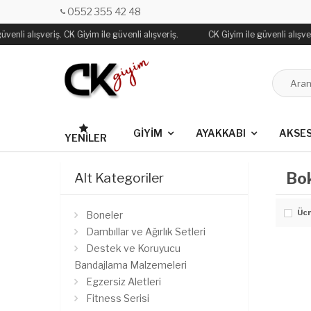
0552 355 42 48
venli alışveriş. CK Giyim ile güvenli alışveriş.
CK Giyim ile güvenli alışver
GİYİM
AYAKKABI
AKSE
YENILER
Bok
Alt Kategoriler
Ücr
Boneler
Dambıllar ve Ağırlık Setleri
Destek ve Koruyucu
Bandajlama Malzemeleri
Egzersiz Aletleri
Fitness Serisi