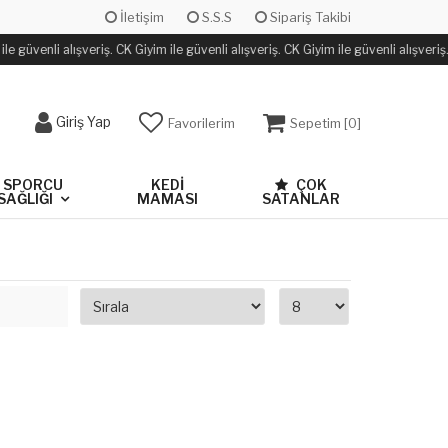
İletişim
S.S.S
Sipariş Takibi
le güvenli alışveriş. CK Giyim ile güvenli alışveriş. CK Giyim ile güvenli alışveriş.
Giriş Yap
Favorilerim
Sepetim [
0
]
SPORCU
KEDİ
ÇOK
SAĞLIĞI
MAMASI
SATANLAR