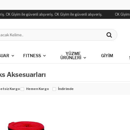
iş. CK Giyim ile güvenli alışveriş. CK Giyim ile güvenli alışveriş.
CK Giyim i
YÜZME
SUAR
FITNESS
GİYİM
ÜRÜNLERİ
s Aksesuarları
etsiz Kargo
Hemen Kargo
İndirimde