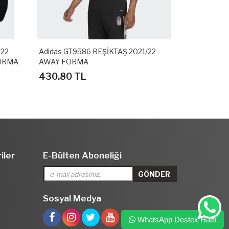
-22
Adidas GT9586 BEŞİKTAŞ 2021/22
Adidas GT95
FORMA
AWAY FORMA
MİNİ FORMA
430.80 TL
454.80 T
iler
E-Bülten Aboneliği
Sosyal Medya
WhatsApp Destek Hattı