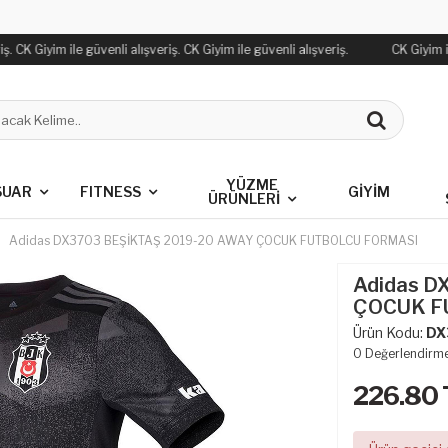
. CK Giyim ile güvenli alışveriş. CK Giyim ile güvenli alışveriş.
CK Giyim ile
YÜZME
SUAR
FITNESS
GİYİM
ÜRÜNLERİ
Adidas DX3703 BEŞİKTAŞ 2019-20 AWAY ÇOCUK FUTBOLCU FORMASI
Adidas D
ÇOCUK F
Ürün Kodu:
DX
0
Değerlendirm
226.80