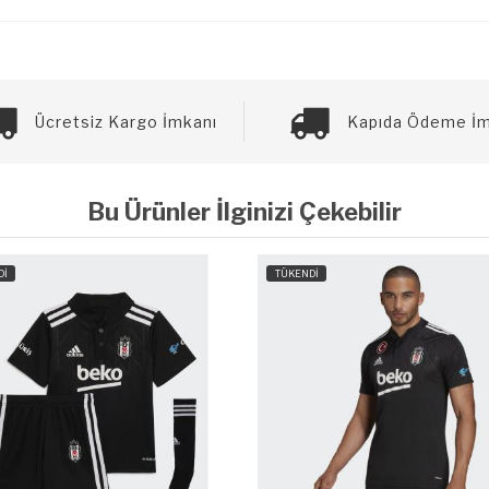
Ücretsiz Kargo İmkanı
Kapıda Ödeme İm
Bu Ürünler İlginizi Çekebilir
Dİ
TÜKENDİ