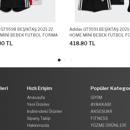
 GT9598 BEŞİKTAŞ 2021-22
Adidas GT9591 BEŞİKTAŞ 2021
MİNİ BEBEK FUTBOL FORMA
HOME MİNİ BEBEK FUTBOL 
SETİ
80 TL
418.80 TL
leri
Hızlı Erişim
Popüler Kategor
Anasayfa
GİYİM
Yeni Ürünler
AYAKKABI
İndirimdeki Ürünler
AKSESUAR
Sipariş Takip
FITNESS
Hakkımızda
YÜZME ÜRÜNLERİ