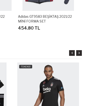
/22
Adidas GT9583 BEŞİKTAŞ 2021/22
Adidas DZ04
MİNİ FORMA SET
3RD BAYAN
454.80 TL
226.80 T
TÜKENDİ
TÜKENDİ