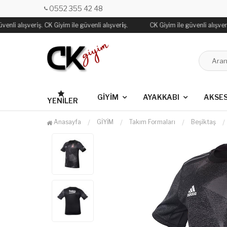
0552 355 42 48
enli alışveriş. CK Giyim ile güvenli alışveriş.
CK Giyim ile güvenli alışveriş
GİYİM
AYAKKABI
AKSE
YENILER
Anasayfa
GİYİM
Takım Formaları
Beşiktaş