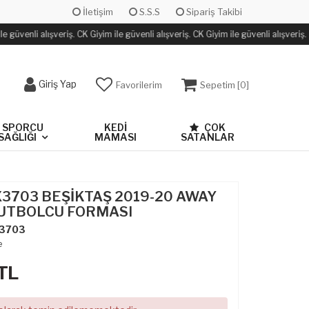
İletişim
S.S.S
Sipariş Takibi
 güvenli alışveriş. CK Giyim ile güvenli alışveriş. CK Giyim ile güvenli alışveriş.
Giriş Yap
Favorilerim
Sepetim [
0
]
SPORCU
KEDİ
ÇOK
SAĞLIĞI
MAMASI
SATANLAR
X3703 BEŞİKTAŞ 2019-20 AWAY
UTBOLCU FORMASI
3703
e
TL