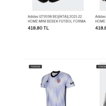
Ş 2019-20
Adidas GT9598 BEŞİKTAŞ 2021-22
Adidas
ASI
HOME MİNİ BEBEK FUTBOL FORMA
HOME 
SETİ
SETİ
418.80 TL
418.
TÜKENDİ
TÜKEN