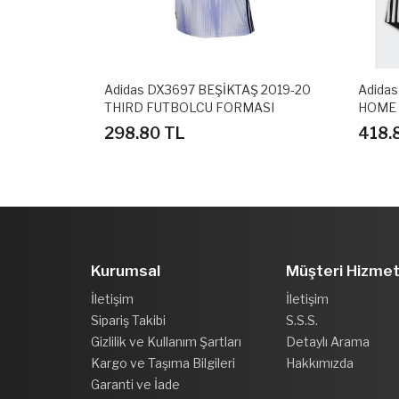
Ş 2018-19
Adidas DX3697 BEŞİKTAŞ 2019-20
Adidas
THIRD FUTBOLCU FORMASI
HOME 
SETİ
298.80 TL
418.
Kurumsal
Müşteri Hizmet
İletişim
İletişim
Sipariş Takibi
S.S.S.
Gizlilik ve Kullanım Şartları
Detaylı Arama
Kargo ve Taşıma Bilgileri
Hakkımızda
Garanti ve İade