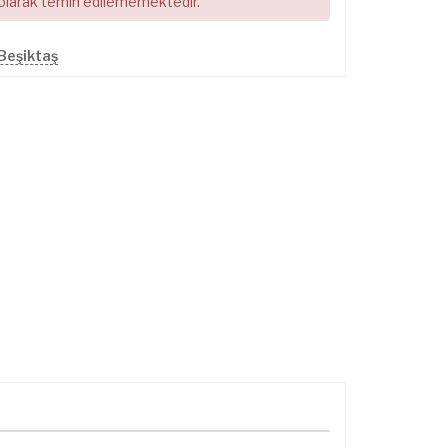
 olarak temin edilememektedir.
Beşiktaş