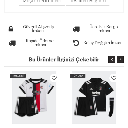
Müşteri Yorumları
Teslimat Bilgileri
Güvenli Alışveriş
Ücretsiz Kargo
İmkanı
İmkanı
Kapıda Ödeme
Kolay Değişim İmkanı
İmkanı
Bu Ürünler İlginizi Çekebilir
TÜKENDİ
TÜKENDİ