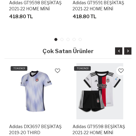
Adidas GT9598 BEŞİKTAŞ
Adidas GT9591 BEŞİKTAŞ
2021-22 HOME MİNİ
2021-22 HOME MİNİ
BEBEK FUTBOL FORMA
BEBEK FUTBOL FORMA
418.80 TL
418.80 TL
SETİ
SETİ
Çok Satan Ürünler
TÜKENDİ
TÜKENDİ
Adidas DX3697 BEŞİKTAŞ
Adidas GT9598 BEŞİKTAŞ
2019-20 THIRD
2021-22 HOME MİNİ