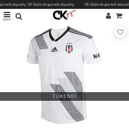
üvenli alışveriş. CK Giyim ile güvenli alışveriş.
CK Giyim ile güvenli alışveriş
menü
TÜKENDİ