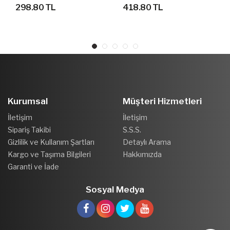
FUTBOLCU FORMASI
BEBEK FUTBOL FORMA
298.80 TL
418.80 TL
SETİ
Kurumsal
Müşteri Hizmetleri
İletişim
İletişim
Sipariş Takibi
S.S.S.
Gizlilik ve Kullanım Şartları
Detaylı Arama
Kargo ve Taşıma Bilgileri
Hakkımızda
Garanti ve İade
Sosyal Medya