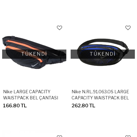
TÜKENDİ
TÜKENDİ
Nike LARGE CAPACITY
Nike N.RL.91.063.OS LARGE
WAISTPACK BEL ÇANTASI
CAPACITY WAISTPACK BEL
ÇANTASI
166.80 TL
262.80 TL