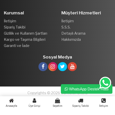
Kurumsal
Müşteri Hizmetleri
İletişim
İletişim
Sipariş Takibi
S.S.S.
Gizlilik ve Kullanım Şartları
Detaylı Arama
Kargo ve Taşıma Bilgileri
Hakkımızda
Garanti ve İade
Sosyal Medya
WhatsApp Destek Hattı
Copyrights © 2026 Cantekin Online
Anasayfa
Üye Girişi
Sepetim
Sipariş Takibi
İletişim