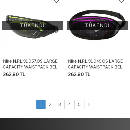
TÜKENDİ
TÜKENDİ
Nike N.RL.91.057.OS LARGE
Nike N.RL.91.049.OS LARGE
CAPACITY WAISTPACK BEL
CAPACITY WAISTPACK BEL
ÇANTASI
ÇANTASI
262.80 TL
262.80 TL
1
2
3
4
5