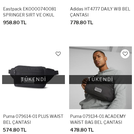
Eastpack EK0000740081
Adidas HT4777 DAILY WB BEL
SPRINGER SIRT VE OKUL
ÇANTASI
ÇANTASI
958.80 TL
778.80 TL
TÜKENDİ
TÜKENDİ
Puma 079614-01 PLUS WAIST
Puma 079134-01 ACADEMY
BEL ÇANTASI
WAİST BAG BEL ÇANTASI
574.80 TL
478.80 TL