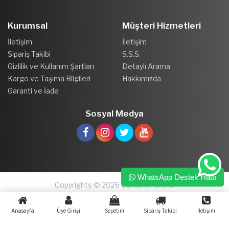
Kurumsal
Müşteri Hizmetleri
İletişim
İletişim
Sipariş Takibi
S.S.S.
Gizlilik ve Kullanım Şartları
Detaylı Arama
Kargo ve Taşıma Bilgileri
Hakkımızda
Garanti ve İade
Sosyal Medya
WhatsApp Destek Hattı
Copyrights © 2026 Cantekin Online
Anasayfa
Üye Girişi
Sepetim
Sipariş Takibi
İletişim