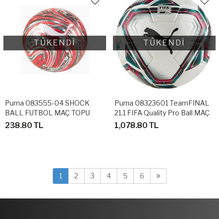
TÜKENDİ
TÜKENDİ
Puma 083555-04 SHOCK
Puma 08323601 TeamFINAL
BALL FUTBOL MAÇ TOPU
21.1 FIFA Quality Pro Ball MAÇ
TOPU
238.80 TL
1,078.80 TL
1
2
3
4
5
6