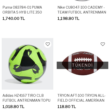
Puma 083784-01 PUMA
Nike CU8047-100 CADEMY -
ORBITA 5 HYB LITE 350
TEAM FUTBOL ANTRENMAN
HAFİF AĞIRLIKTA FUTBOL
TOPU
1,740.00 TL
1,198.80 TL
ANTRENMAN TOPU
TÜKENDİ
Adidas HZ4167 TIRO CLB
TRYON AFT-100 TRYON ALL-
FUTBOL ANTRENMAN TOPU
FIELD OFFICIAL AMERİKAN
FUTBOL TOPU
1,018.80 TL
118.80 TL