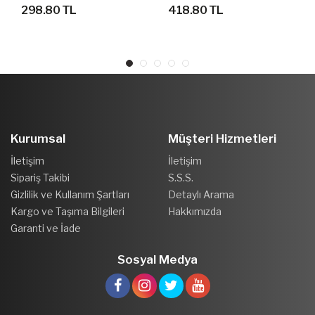
FUTBOLCU FORMASI
BEBEK FUTBOL FORMA
298.80 TL
418.80 TL
SETİ
Kurumsal
Müşteri Hizmetleri
İletişim
İletişim
Sipariş Takibi
S.S.S.
Gizlilik ve Kullanım Şartları
Detaylı Arama
Kargo ve Taşıma Bilgileri
Hakkımızda
Garanti ve İade
Sosyal Medya