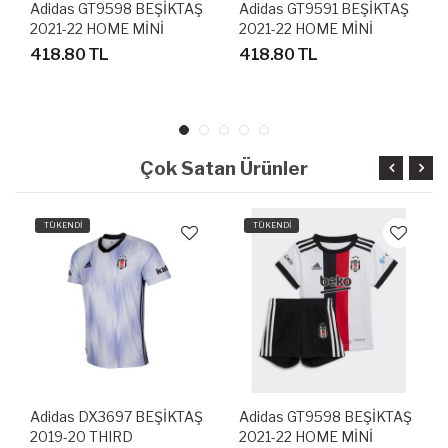
Adidas GT9598 BEŞİKTAŞ
Adidas GT9591 BEŞİKTAŞ
2021-22 HOME MİNİ
2021-22 HOME MİNİ
BEBEK FUTBOL FORMA
BEBEK FUTBOL FORMA
418.80 TL
418.80 TL
SETİ
SETİ
Çok Satan Ürünler
TÜKENDİ
TÜKENDİ
Adidas DX3697 BEŞİKTAŞ
Adidas GT9598 BEŞİKTAŞ
2019-20 THIRD
2021-22 HOME MİNİ