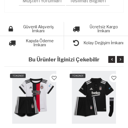
Müşteri Yorumları
Teslimat Bilgileri
Güvenli Alışveriş
Ücretsiz Kargo
İmkanı
İmkanı
Kapıda Ödeme
Kolay Değişim İmkanı
İmkanı
Bu Ürünler İlginizi Çekebilir
TÜKENDİ
TÜKENDİ