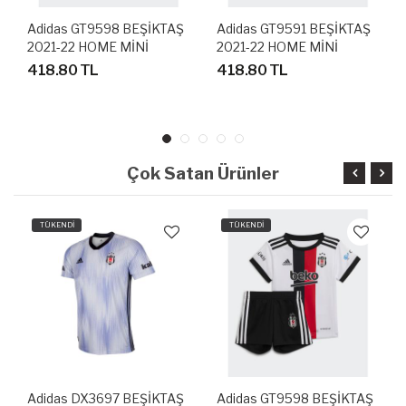
Adidas GT9598 BEŞİKTAŞ
Adidas GT9591 BEŞİKTAŞ
2021-22 HOME MİNİ
2021-22 HOME MİNİ
BEBEK FUTBOL FORMA
BEBEK FUTBOL FORMA
418.80 TL
418.80 TL
SETİ
SETİ
Çok Satan Ürünler
TÜKENDİ
TÜKENDİ
Adidas DX3697 BEŞİKTAŞ
Adidas GT9598 BEŞİKTAŞ