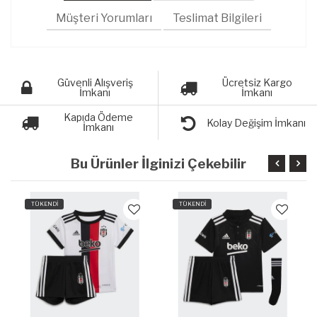
Müşteri Yorumları
Teslimat Bilgileri
Güvenli Alışveriş
Ücretsiz Kargo
İmkanı
İmkanı
Kapıda Ödeme
Kolay Değişim İmkanı
İmkanı
Bu Ürünler İlginizi Çekebilir
TÜKENDİ
TÜKENDİ