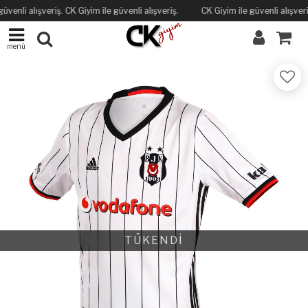
üvenli alışveriş. CK Giyim ile güvenli alışveriş.
CK Giyim ile güvenli alışveriş
menü
TÜKENDİ