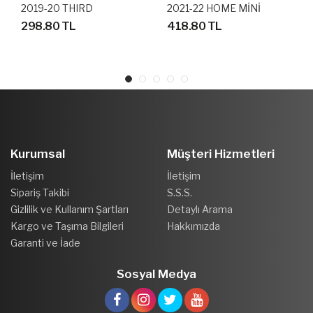
2019-20 THIRD
2021-22 HOME MİNİ
FUTBOLCU FORMASI
BEBEK FUTBOL FORMA
298.80 TL
418.80 TL
SETİ
Kurumsal
Müşteri Hizmetleri
İletişim
İletişim
Sipariş Takibi
S.S.S.
Gizlilik ve Kullanım Şartları
Detaylı Arama
Kargo ve Taşıma Bilgileri
Hakkımızda
Garanti ve İade
Sosyal Medya