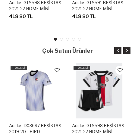
Adidas GT9598 BEŞİKTAŞ
Adidas GT9591 BEŞİKTAŞ
2021-22 HOME MİNİ
2021-22 HOME MİNİ
BEBEK FUTBOL FORMA
BEBEK FUTBOL FORMA
418.80 TL
418.80 TL
SETİ
SETİ
Çok Satan Ürünler
TÜKENDİ
TÜKENDİ
Adidas DX3697 BEŞİKTAŞ
Adidas GT9598 BEŞİKTAŞ
2019-20 THIRD
2021-22 HOME MİNİ