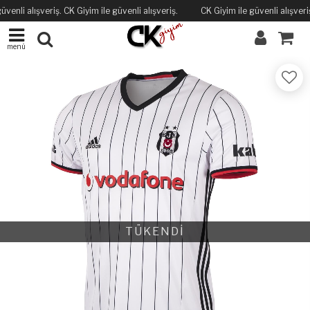
üvenli alışveriş. CK Giyim ile güvenli alışveriş.
CK Giyim ile güvenli alışveriş
menü
TÜKENDİ