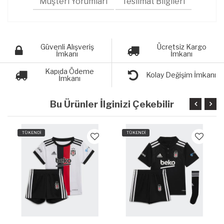
Müşteri Yorumları
Teslimat Bilgileri
Güvenli Alışveriş
Ücretsiz Kargo
İmkanı
İmkanı
Kapıda Ödeme
Kolay Değişim İmkanı
İmkanı
Bu Ürünler İlginizi Çekebilir
TÜKENDİ
TÜKENDİ