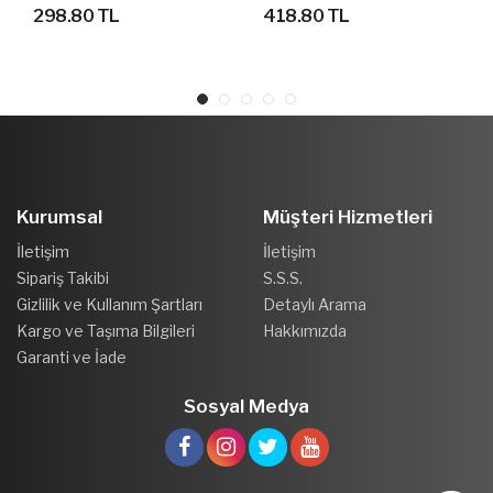
FUTBOLCU FORMASI
BEBEK FUTBOL FORMA
298.80 TL
418.80 TL
SETİ
Kurumsal
Müşteri Hizmetleri
İletişim
İletişim
Sipariş Takibi
S.S.S.
Gizlilik ve Kullanım Şartları
Detaylı Arama
Kargo ve Taşıma Bilgileri
Hakkımızda
Garanti ve İade
Sosyal Medya