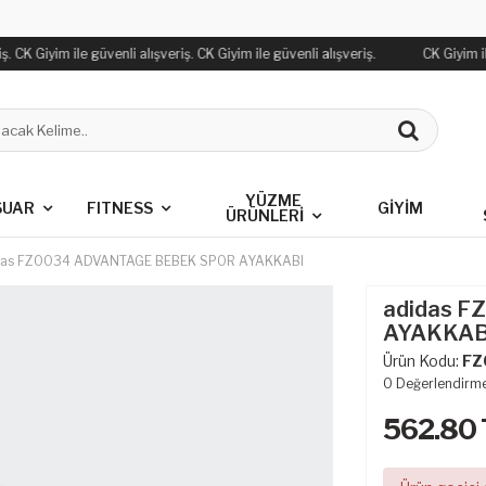
. CK Giyim ile güvenli alışveriş. CK Giyim ile güvenli alışveriş.
CK Giyim ile
YÜZME
SUAR
FITNESS
GİYİM
ÜRÜNLERİ
das FZ0034 ADVANTAGE BEBEK SPOR AYAKKABI
adidas 
AYAKKAB
Ürün Kodu:
FZ
0
Değerlendirm
562.80