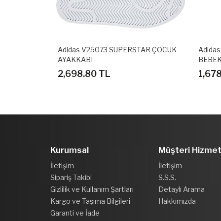
K SPOR
Adidas V25073 SUPERSTAR ÇOCUK
Adida
AYAKKABI
BEBEK
2,698.80 TL
1,67
Kurumsal
Müşteri Hizmet
İletişim
İletişim
Sipariş Takibi
S.S.S.
Gizlilik ve Kullanım Şartları
Detaylı Arama
Kargo ve Taşıma Bilgileri
Hakkımızda
Garanti ve İade