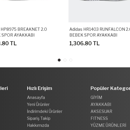
s HP8975 BREAKNET 2.0
Adidas HR1403 RUNFALCON 2.
 SPOR AYAKKABI
BEBEK SPOR AYAKKABI
8.80 TL
1,306.80 TL
leri
Hızlı Erişim
Popüler Kategor
Anasayfa
GİYİM
Yeni Ürünler
AYAKKABI
İndirimdeki Ürünler
AKSESUAR
Sipariş Takip
FITNESS
Hakkımızda
YÜZME ÜRÜNLERİ