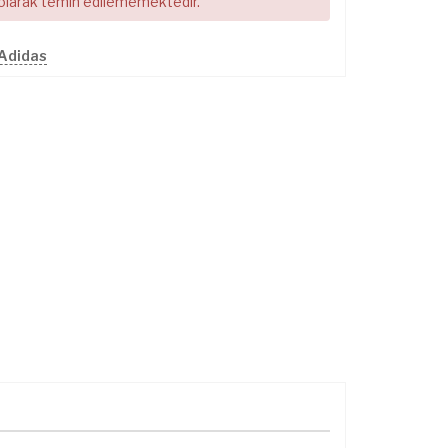
 olarak temin edilememektedir.
 Adidas