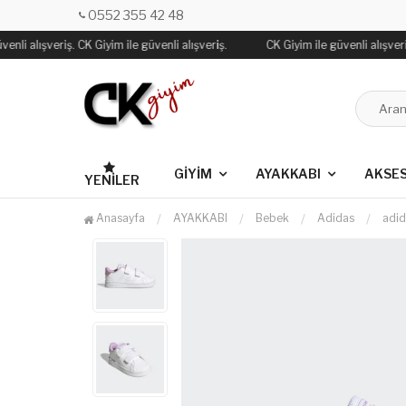
0552 355 42 48
nli alışveriş. CK Giyim ile güvenli alışveriş.
CK Giyim ile güvenli alışveriş
GİYİM
AYAKKABI
AKSE
YENILER
Anasayfa
AYAKKABI
Bebek
Adidas
adi