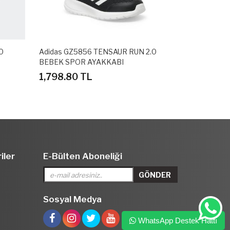
0
Adidas GZ5856 TENSAUR RUN 2.0
Adidas GZ58
BEBEK SPOR AYAKKABI
BEBEK SPOR
1,798.80 TL
1,798.80 
iler
E-Bülten Aboneliği
Sosyal Medya
WhatsApp Destek Hattı