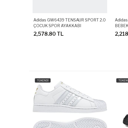
UN SPIDER-
Adidas GW6439 TENSAUR SPORT 2.0
Adida
KABI
ÇOCUK SPOR AYAKKABI
BEBEK
2,578.80 TL
2,21
TÜKENDİ
TÜKEN