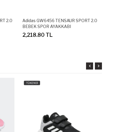
RT 2.0
Adidas GW6456 TENSAUR SPORT 2.0
Adidas BA8
BEBEK SPOR AYAKKABI
SPOR AYAKK
2,218.80 TL
2,698.80
TÜKENDİ