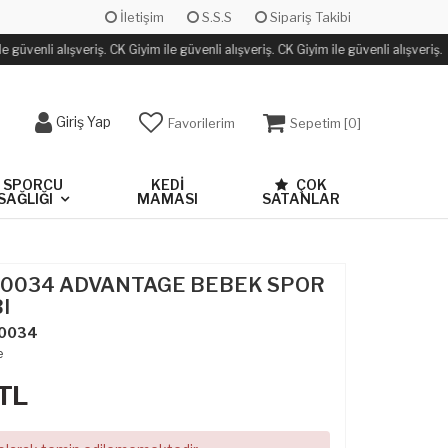
İletişim
S.S.S
Sipariş Takibi
 güvenli alışveriş. CK Giyim ile güvenli alışveriş. CK Giyim ile güvenli alışveriş.
Giriş Yap
Favorilerim
Sepetim [
0
]
SPORCU
KEDİ
ÇOK
SAĞLIĞI
MAMASI
SATANLAR
FZ0034 ADVANTAGE BEBEK SPOR
I
0034
e
TL