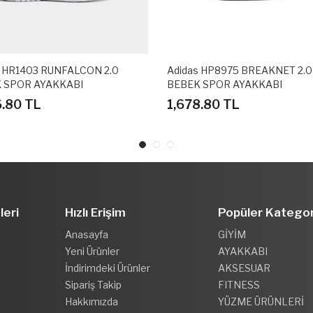
s HR1403 RUNFALCON 2.0
Adidas HP8975 BREAKNET 2.0
 SPOR AYAKKABI
BEBEK SPOR AYAKKABI
6.80 TL
1,678.80 TL
leri
Hızlı Erişim
Popüler Kategor
Anasayfa
GİYİM
Yeni Ürünler
AYAKKABI
İndirimdeki Ürünler
AKSESUAR
Sipariş Takip
FITNESS
Hakkımızda
YÜZME ÜRÜNLERİ