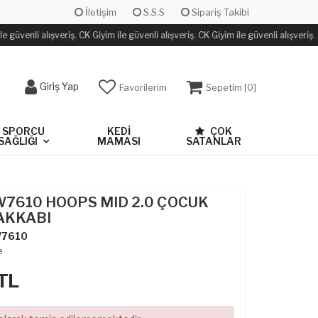
İletişim
S.S.S
Sipariş Takibi
 güvenli alışveriş. CK Giyim ile güvenli alışveriş. CK Giyim ile güvenli alışveriş.
Giriş Yap
Favorilerim
Sepetim [
0
]
SPORCU
KEDİ
ÇOK
SAĞLIĞI
MAMASI
SATANLAR
W7610 HOOPS MID 2.0 ÇOCUK
AKKABI
7610
e
TL