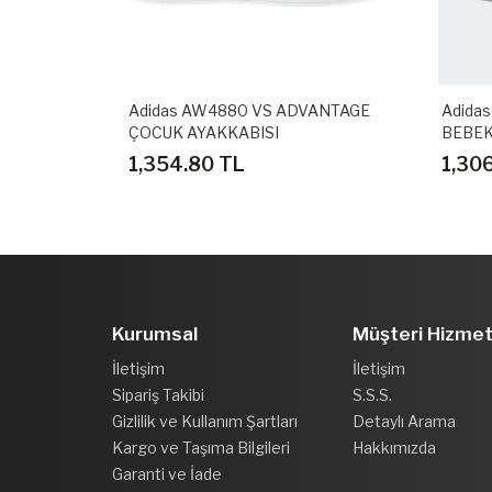
K SPOR
Adidas AW4880 VS ADVANTAGE
Adida
ÇOCUK AYAKKABISI
BEBEK
1,354.80 TL
1,30
Kurumsal
Müşteri Hizmet
İletişim
İletişim
Sipariş Takibi
S.S.S.
Gizlilik ve Kullanım Şartları
Detaylı Arama
Kargo ve Taşıma Bilgileri
Hakkımızda
Garanti ve İade