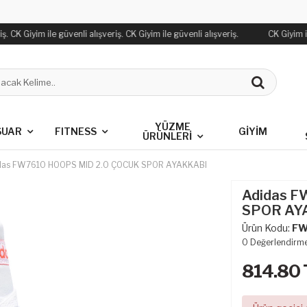
. CK Giyim ile güvenli alışveriş. CK Giyim ile güvenli alışveriş.
CK Giyim ile
YÜZME
SUAR
FITNESS
GİYİM
ÜRÜNLERİ
das FW7610 HOOPS MID 2.0 ÇOCUK SPOR AYAKKABI
Adidas F
SPOR AY
Ürün Kodu:
FW
0
Değerlendirm
814.80