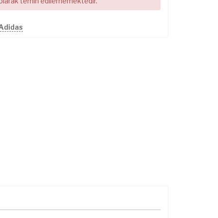
 olarak temin edilememektedir.
 Adidas