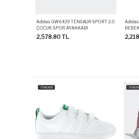
UN SPIDER-
Adidas GW6439 TENSAUR SPORT 2.0
Adida
KABI
ÇOCUK SPOR AYAKKABI
BEBEK
2,578.80 TL
2,21
TÜKENDİ
TÜKEN