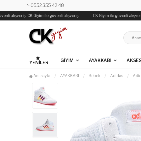
0552 355 42 48
enli alışveriş. CK Giyim ile güvenli alışveriş.
CK Giyim ile güvenli alışveriş
GİYİM
AYAKKABI
AKSE
YENILER
Anasayfa
AYAKKABI
Bebek
Adidas
Adi