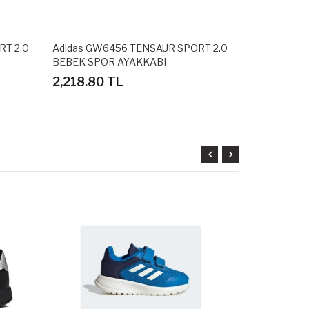
RT 2.0
Adidas GW6456 TENSAUR SPORT 2.0
Adidas BA8
BEBEK SPOR AYAKKABI
SPOR AYAKK
2,218.80 TL
2,698.80
TÜKENDİ