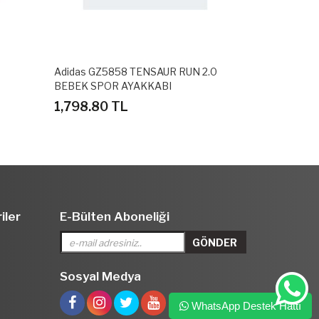
Adidas GZ5858 TENSAUR RUN 2.0
Adidas GZ58
BEBEK SPOR AYAKKABI
BEBEK SPOR
1,798.80 TL
1,798.80 
iler
E-Bülten Aboneliği
Sosyal Medya
WhatsApp Destek Hattı