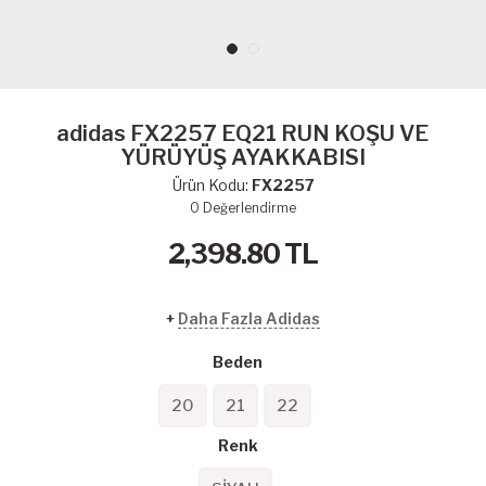
adidas FX2257 EQ21 RUN KOŞU VE
YÜRÜYÜŞ AYAKKABISI
Ürün Kodu:
FX2257
0
Değerlendirme
2,398.80
TL
+
Daha Fazla Adidas
Beden
20
21
22
Renk