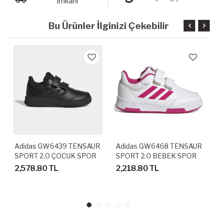
İmkanı
Bu Ürünler İlginizi Çekebilir
Adidas GW6439 TENSAUR
Adidas GW6468 TENSAUR
SPORT 2.0 ÇOCUK SPOR
SPORT 2.0 BEBEK SPOR
AYAKKABI
AYAKKABI
2,578.80 TL
2,218.80 TL