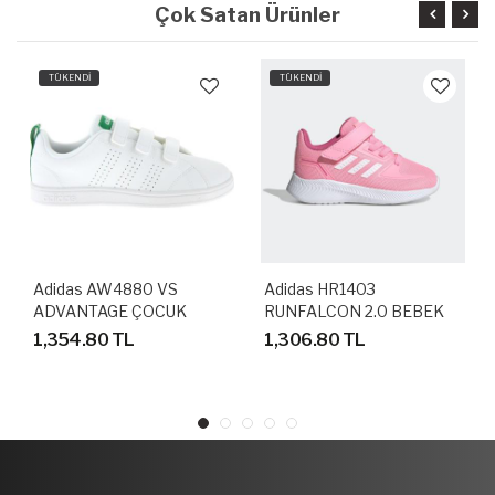
Çok Satan Ürünler
TÜKENDİ
TÜKENDİ
Adidas AW4880 VS
Adidas HR1403
ADVANTAGE ÇOCUK
RUNFALCON 2.0 BEBEK
AYAKKABISI
SPOR AYAKKABI
1,354.80 TL
1,306.80 TL