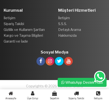
Kurumsal
Müşteri Hizmetleri
İletişim
İletişim
Sipariş Takibi
S.S.S.
Gizlilik ve Kullanım Şartları
Detaylı Arama
Kargo ve Taşıma Bilgileri
Hakkımızda
Garanti ve İade
Sosyal Medya
WhatsApp Destek Hattı
Copyrights © 2026 Cantekin Online
Anasayfa
Üye Girişi
Sepetim
Sipariş Takibi
İletişim