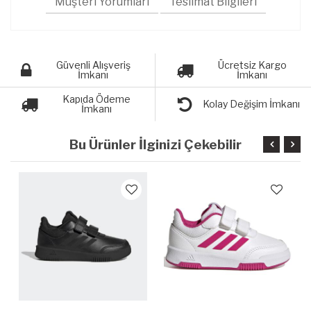
Müşteri Yorumları
Teslimat Bilgileri
Güvenli Alışveriş
Ücretsiz Kargo
İmkanı
İmkanı
Kapıda Ödeme
Kolay Değişim İmkanı
İmkanı
Bu Ürünler İlginizi Çekebilir