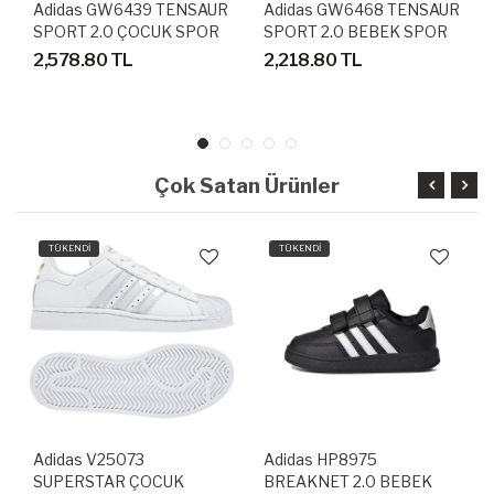
Adidas GW6439 TENSAUR
Adidas GW6468 TENSAUR
SPORT 2.0 ÇOCUK SPOR
SPORT 2.0 BEBEK SPOR
AYAKKABI
AYAKKABI
2,578.80 TL
2,218.80 TL
Çok Satan Ürünler
TÜKENDİ
TÜKENDİ
Adidas V25073
Adidas HP8975
SUPERSTAR ÇOCUK
BREAKNET 2.0 BEBEK