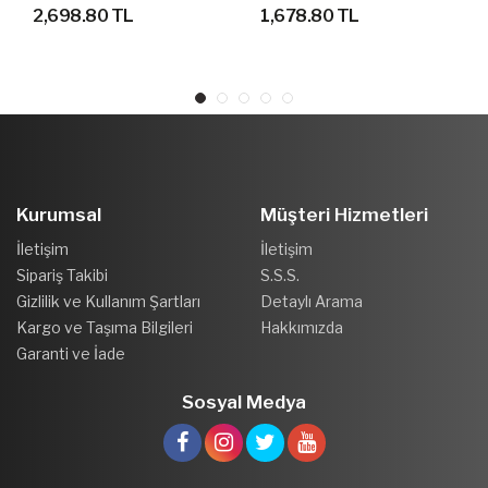
AYAKKABI
SPOR AYAKKABI
2,698.80 TL
1,678.80 TL
Kurumsal
Müşteri Hizmetleri
İletişim
İletişim
Sipariş Takibi
S.S.S.
Gizlilik ve Kullanım Şartları
Detaylı Arama
Kargo ve Taşıma Bilgileri
Hakkımızda
Garanti ve İade
Sosyal Medya