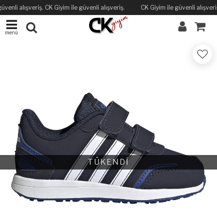
üvenli alışveriş. CK Giyim ile güvenli alışveriş.
CK Giyim ile güvenli alışveriş
menü
TÜKENDİ