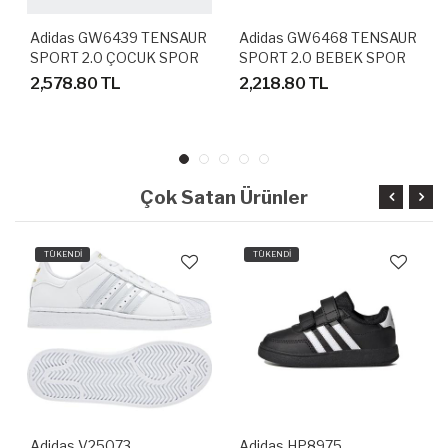
Adidas GW6439 TENSAUR
Adidas GW6468 TENSAUR
SPORT 2.0 ÇOCUK SPOR
SPORT 2.0 BEBEK SPOR
AYAKKABI
AYAKKABI
2,578.80 TL
2,218.80 TL
Çok Satan Ürünler
TÜKENDİ
TÜKENDİ
Adidas V25073
Adidas HP8975