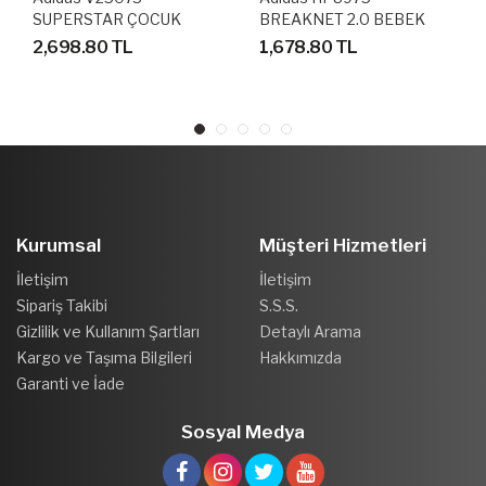
SUPERSTAR ÇOCUK
BREAKNET 2.0 BEBEK
AYAKKABI
SPOR AYAKKABI
2,698.80 TL
1,678.80 TL
Kurumsal
Müşteri Hizmetleri
İletişim
İletişim
Sipariş Takibi
S.S.S.
Gizlilik ve Kullanım Şartları
Detaylı Arama
Kargo ve Taşıma Bilgileri
Hakkımızda
Garanti ve İade
Sosyal Medya