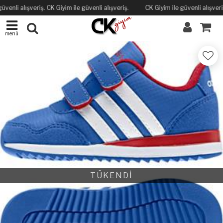
üvenli alışveriş. CK Giyim ile güvenli alışveriş.
CK Giyim ile güvenli alışveriş
menü
TÜKENDİ