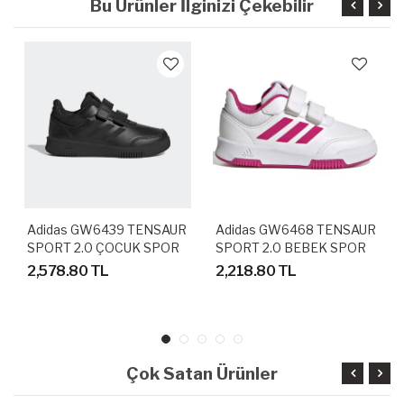
Bu Ürünler İlginizi Çekebilir
Adidas GW6439 TENSAUR
Adidas GW6468 TENSAUR
SPORT 2.0 ÇOCUK SPOR
SPORT 2.0 BEBEK SPOR
AYAKKABI
AYAKKABI
2,578.80 TL
2,218.80 TL
Çok Satan Ürünler