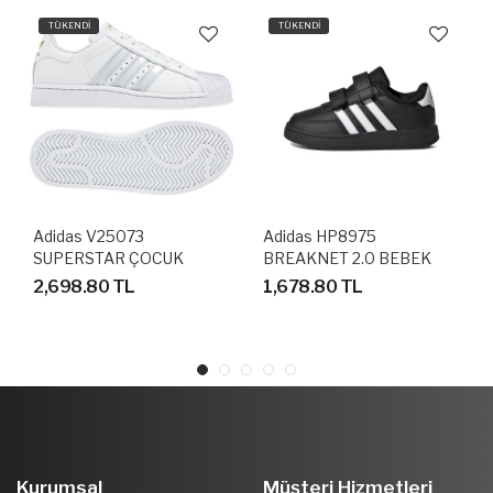
TÜKENDİ
TÜKENDİ
Adidas V25073
Adidas HP8975
SUPERSTAR ÇOCUK
BREAKNET 2.0 BEBEK
AYAKKABI
SPOR AYAKKABI
2,698.80 TL
1,678.80 TL
Kurumsal
Müşteri Hizmetleri