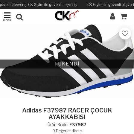
üvenli alışveriş. CK Giyim ile güvenli alışveriş.
CK Giyim ile güvenli alışveriş
menü
TÜKENDİ
Adidas F37987 RACER ÇOCUK
AYAKKABISI
Ürün Kodu:
F37987
0
Değerlendirme