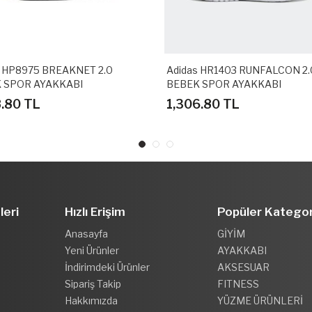
s HP8975 BREAKNET 2.0
Adidas HR1403 RUNFALCON 2.
 SPOR AYAKKABI
BEBEK SPOR AYAKKABI
8.80 TL
1,306.80 TL
leri
Hızlı Erişim
Popüler Kategor
Anasayfa
GİYİM
Yeni Ürünler
AYAKKABI
İndirimdeki Ürünler
AKSESUAR
Sipariş Takip
FITNESS
Hakkımızda
YÜZME ÜRÜNLERİ