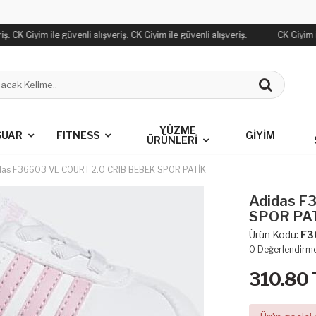
. CK Giyim ile güvenli alışveriş. CK Giyim ile güvenli alışveriş.
CK Giyim il
YÜZME
SUAR
FITNESS
GİYİM
ÜRÜNLERİ
das F36603 VL COURT 2.0 CRIB BEBEK SPOR PATİK
Adidas F
SPOR PA
Ürün Kodu:
F3
0
Değerlendirm
310.80