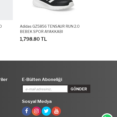
0
Adidas GZ5856 TENSAUR RUN 2.0
Adidas GZ58
BEBEK SPOR AYAKKABI
BEBEK SPOR
1,798.80 TL
1,798.80 
iler
E-Bülten Aboneliği
Sosyal Medya