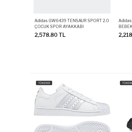
UN SPIDER-
Adidas GW6439 TENSAUR SPORT 2.0
Adida
KABI
ÇOCUK SPOR AYAKKABI
BEBEK
2,578.80 TL
2,21
TÜKENDİ
TÜKEN