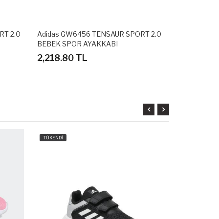
RT 2.0
Adidas GW6456 TENSAUR SPORT 2.0
Adidas BA8
BEBEK SPOR AYAKKABI
SPOR AYAKK
2,218.80 TL
2,698.80
TÜKENDİ