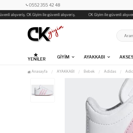
0552 355 42 48
enli alışveriş. CK Giyim ile güvenli alışveriş.
CK Giyim ile güvenli alışveriş
GİYİM
AYAKKABI
AKSE
YENILER
Anasayfa
AYAKKABI
Bebek
Adidas
Adi