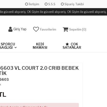
İletişim
S.S.S
Sipariş Takibi
e güvenli alışveriş. CK Giyim ile güvenli alışveriş. CK Giyim ile güvenli alışveriş.
Giriş Yap
Favorilerim
Sepetim [
0
]
SPORCU
KEDİ
ÇOK
SAĞLIĞI
MAMASI
SATANLAR
36603 VL COURT 2.0 CRIB BEBEK
TİK
6603
e
TL