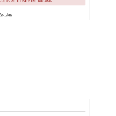
 olarak temin edilememektedir.
 Adidas