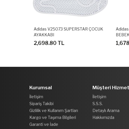
K SPOR
Adidas V25073 SUPERSTAR ÇOCUK
Adida
AYAKKABI
BEBEK
2,698.80 TL
1,67
Kurumsal
Müşteri Hizmet
İletişim
İletişim
Sipariş Takibi
S.S.S.
Gizlilik ve Kullanım Şartları
Detaylı Arama
Kargo ve Taşıma Bilgileri
Hakkımızda
Garanti ve İade