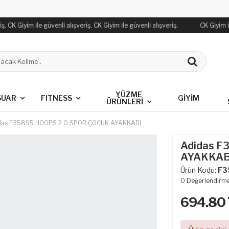
. CK Giyim ile güvenli alışveriş. CK Giyim ile güvenli alışveriş.
CK Giyim ile
YÜZME
SUAR
FITNESS
GİYİM
ÜRÜNLERİ
das F35895 HOOPS 2.0 SPOR ÇOCUK AYAKKABI
Adidas F
AYAKKAB
Ürün Kodu:
F3
0
Değerlendirm
694.80