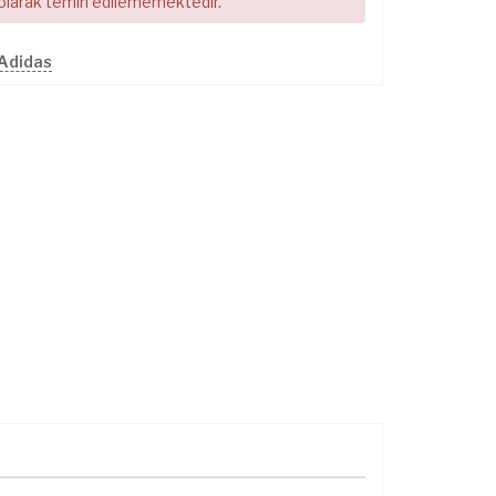
 olarak temin edilememektedir.
 Adidas