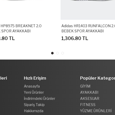
s HP8975 BREAKNET 2.0
Adidas HR1403 RUNFALCON 2.
 SPOR AYAKKABI
BEBEK SPOR AYAKKABI
8.80 TL
1,306.80 TL
leri
Hızlı Erişim
Popüler Kategor
Anasayfa
GİYİM
Yeni Ürünler
AYAKKABI
İndirimdeki Ürünler
AKSESUAR
Sipariş Takip
FITNESS
Hakkımızda
YÜZME ÜRÜNLERİ