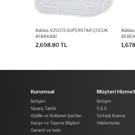
K SPOR
Adidas V25073 SUPERSTAR ÇOCUK
Adida
AYAKKABI
BEBEK
2,698.80 TL
1,67
Kurumsal
Müşteri Hizmet
İletişim
İletişim
Sipariş Takibi
S.S.S.
Gizlilik ve Kullanım Şartları
Detaylı Arama
Kargo ve Taşıma Bilgileri
Hakkımızda
Garanti ve İade