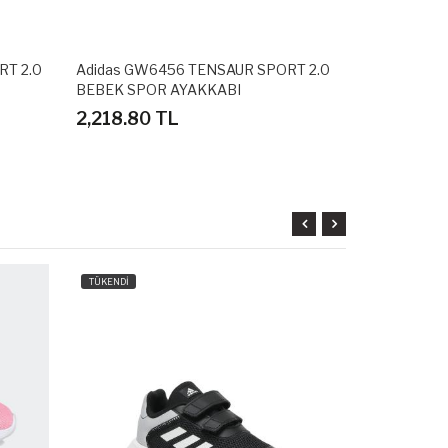
RT 2.0
Adidas GW6456 TENSAUR SPORT 2.0
Adidas BA8
BEBEK SPOR AYAKKABI
SPOR AYAKK
2,218.80 TL
2,698.80
TÜKENDİ