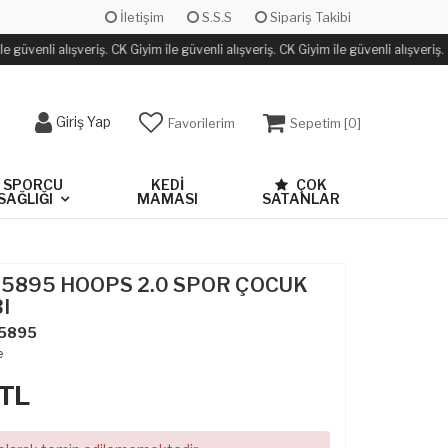
İletişim
S.S.S
Sipariş Takibi
 güvenli alışveriş. CK Giyim ile güvenli alışveriş. CK Giyim ile güvenli alışveriş.
Giriş Yap
Favorilerim
Sepetim [
0
]
SPORCU
KEDİ
ÇOK
SAĞLIĞI
MAMASI
SATANLAR
35895 HOOPS 2.0 SPOR ÇOCUK
I
5895
e
TL