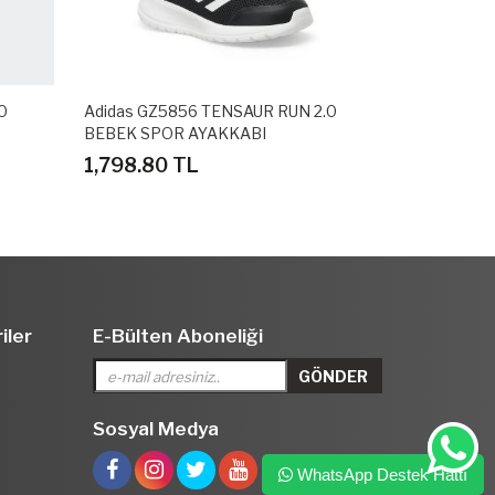
0
Adidas GZ5856 TENSAUR RUN 2.0
Adidas GZ58
BEBEK SPOR AYAKKABI
BEBEK SPOR
1,798.80 TL
1,798.80 
iler
E-Bülten Aboneliği
Sosyal Medya
WhatsApp Destek Hattı