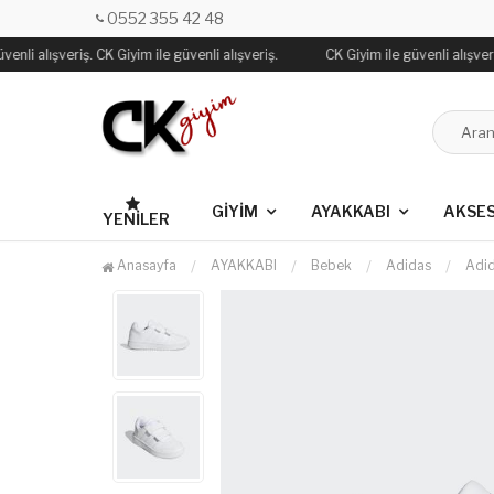
0552 355 42 48
enli alışveriş. CK Giyim ile güvenli alışveriş.
CK Giyim ile güvenli alışveriş
GİYİM
AYAKKABI
AKSE
YENILER
Anasayfa
AYAKKABI
Bebek
Adidas
Adi