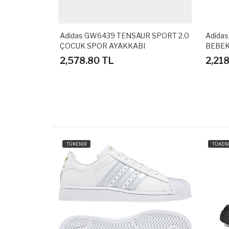
UN SPIDER-
Adidas GW6439 TENSAUR SPORT 2.0
Adida
KABI
ÇOCUK SPOR AYAKKABI
BEBEK
2,578.80 TL
2,21
TÜKENDİ
TÜKEN