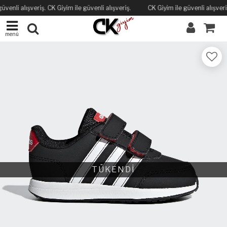
üvenli alışveriş. CK Giyim ile güvenli alışveriş.
CK Giyim ile güvenli alışveriş
menü
TÜKENDİ