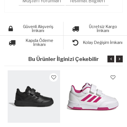
Müşteri Yorumları
Teslimat Bilgileri
Güvenli Alışveriş
Ücretsiz Kargo
İmkanı
İmkanı
Kapıda Ödeme
Kolay Değişim İmkanı
İmkanı
Bu Ürünler İlginizi Çekebilir