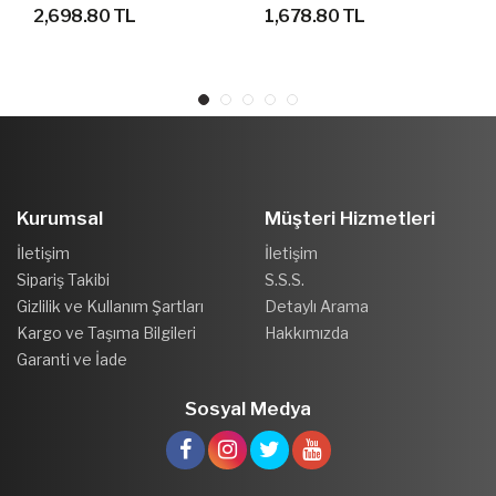
AYAKKABI
SPOR AYAKKABI
2,698.80 TL
1,678.80 TL
Kurumsal
Müşteri Hizmetleri
İletişim
İletişim
Sipariş Takibi
S.S.S.
Gizlilik ve Kullanım Şartları
Detaylı Arama
Kargo ve Taşıma Bilgileri
Hakkımızda
Garanti ve İade
Sosyal Medya