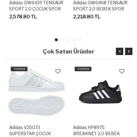
Adidas GW6439 TENSAUR
Adidas GW6468 TENSAUR
SPORT 2.0 ÇOCUK SPOR
SPORT 2.0 BEBEK SPOR
AYAKKABI
AYAKKABI
2,578.80 TL
2,218.80 TL
Çok Satan Ürünler
TÜKENDİ
TÜKENDİ
Adidas V25073
Adidas HP8975
SUPERSTAR ÇOCUK
BREAKNET 2.0 BEBEK