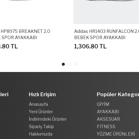
s HP8975 BREAKNET 2.0
Adidas HR1403 RUNFALCON 2.
 SPOR AYAKKABI
BEBEK SPOR AYAKKABI
8.80 TL
1,306.80 TL
leri
Hızlı Erişim
Popüler Kategor
Anasayfa
GİYİM
Yeni Ürünler
AYAKKABI
İndirimdeki Ürünler
AKSESUAR
Sipariş Takip
FITNESS
Hakkımızda
YÜZME ÜRÜNLERİ