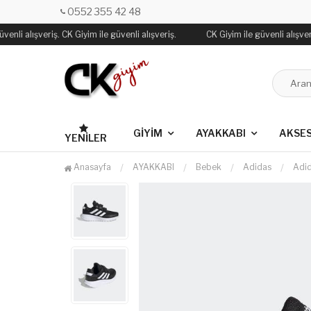
0552 355 42 48
enli alışveriş. CK Giyim ile güvenli alışveriş.
CK Giyim ile güvenli alışveriş
GİYİM
AYAKKABI
AKSE
YENILER
Anasayfa
AYAKKABI
Bebek
Adidas
Adi