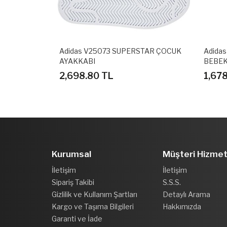
K SPOR
Adidas V25073 SUPERSTAR ÇOCUK
Adida
AYAKKABI
BEBEK
2,698.80 TL
1,67
Kurumsal
Müşteri Hizmet
İletişim
İletişim
Sipariş Takibi
S.S.S.
Gizlilik ve Kullanım Şartları
Detaylı Arama
Kargo ve Taşıma Bilgileri
Hakkımızda
Garanti ve İade