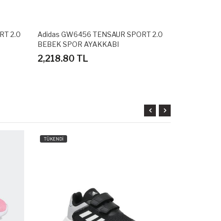
RT 2.0
Adidas GW6456 TENSAUR SPORT 2.0
Adidas BA8
BEBEK SPOR AYAKKABI
SPOR AYAKK
2,218.80 TL
2,698.80
TÜKENDİ