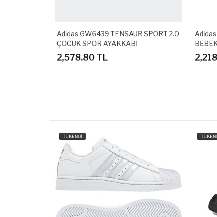
UN SPIDER-
Adidas GW6439 TENSAUR SPORT 2.0
Adida
KABI
ÇOCUK SPOR AYAKKABI
BEBEK
2,578.80 TL
2,21
TÜKENDİ
TÜKEN