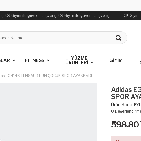
. CK Giyim ile güvenli alışveriş. CK Giyim ile güvenli alışveriş.
CK Giyim ile
YÜZME
SUAR
FITNESS
GİYİM
ÜRÜNLERİ
das EG4146 TENSAUR RUN ÇOCUK SPOR AYAKKABI
Adidas 
SPOR AY
Ürün Kodu:
EG
0
Değerlendirm
598.80