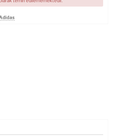
 olarak temin edilememektedir.
 Adidas