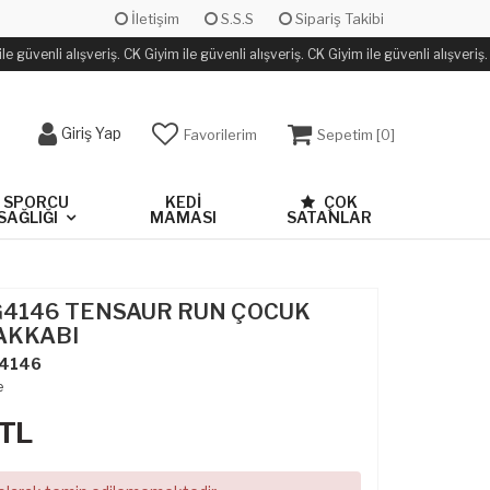
İletişim
S.S.S
Sipariş Takibi
 güvenli alışveriş. CK Giyim ile güvenli alışveriş. CK Giyim ile güvenli alışveriş.
Giriş Yap
Favorilerim
Sepetim [
0
]
SPORCU
KEDİ
ÇOK
SAĞLIĞI
MAMASI
SATANLAR
EG4146 TENSAUR RUN ÇOCUK
AKKABI
4146
e
TL