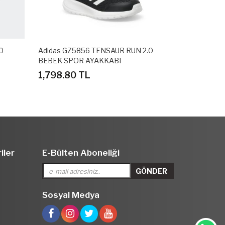
0
Adidas GZ5856 TENSAUR RUN 2.0
Adidas GZ58
BEBEK SPOR AYAKKABI
BEBEK SPOR
1,798.80 TL
1,798.80 
iler
E-Bülten Aboneliği
Sosyal Medya