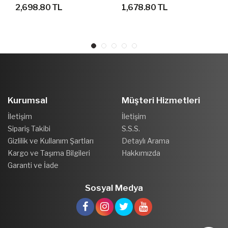
AYAKKABI
SPOR AYAKKABI
2,698.80 TL
1,678.80 TL
Kurumsal
Müşteri Hizmetleri
İletişim
İletişim
Sipariş Takibi
S.S.S.
Gizlilik ve Kullanım Şartları
Detaylı Arama
Kargo ve Taşıma Bilgileri
Hakkımızda
Garanti ve İade
Sosyal Medya