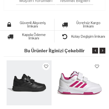
Müşteri Yorumları
Teslimat Bilgileri
Güvenli Alışveriş
Ücretsiz Kargo
İmkanı
İmkanı
Kapıda Ödeme
Kolay Değişim İmkanı
İmkanı
Bu Ürünler İlginizi Çekebilir