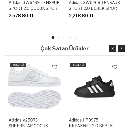
Adidas GW6439 TENSAUR
Adidas GW6468 TENSAUR
SPORT 2.0 ÇOCUK SPOR
SPORT 2.0 BEBEK SPOR
AYAKKABI
AYAKKABI
2,578.80 TL
2,218.80 TL
Çok Satan Ürünler
TÜKENDİ
TÜKENDİ
Adidas V25073
Adidas HP8975
SUPERSTAR ÇOCUK
BREAKNET 2.0 BEBEK