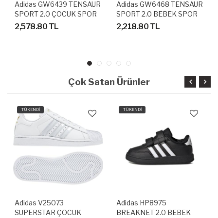
Adidas GW6439 TENSAUR
Adidas GW6468 TENSAUR
SPORT 2.0 ÇOCUK SPOR
SPORT 2.0 BEBEK SPOR
AYAKKABI
AYAKKABI
2,578.80 TL
2,218.80 TL
Çok Satan Ürünler
TÜKENDİ
TÜKENDİ
Adidas V25073
Adidas HP8975
SUPERSTAR ÇOCUK
BREAKNET 2.0 BEBEK