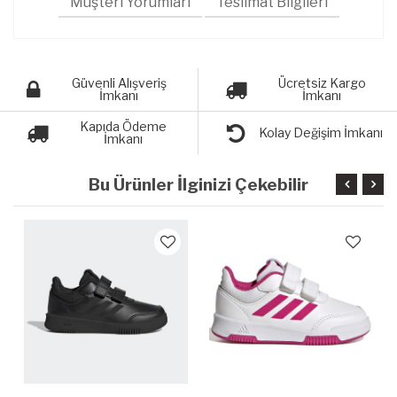
Müşteri Yorumları
Teslimat Bilgileri
Güvenli Alışveriş
Ücretsiz Kargo
İmkanı
İmkanı
Kapıda Ödeme
Kolay Değişim İmkanı
İmkanı
Bu Ürünler İlginizi Çekebilir