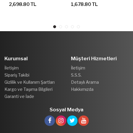
AYAKKABI
SPOR AYAKKABI
2,698.80 TL
1,678.80 TL
Kurumsal
Müşteri Hizmetleri
İletişim
İletişim
Sipariş Takibi
S.S.S.
Gizlilik ve Kullanım Şartları
Detaylı Arama
Kargo ve Taşıma Bilgileri
Hakkımızda
Garanti ve İade
Sosyal Medya