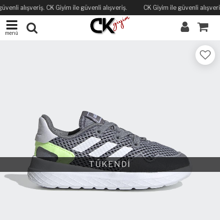
üvenli alışveriş. CK Giyim ile güvenli alışveriş.
CK Giyim ile güvenli alışveriş
menü
TÜKENDİ