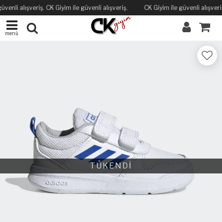
üvenli alışveriş. CK Giyim ile güvenli alışveriş.
CK Giyim ile güvenli alışveriş
menü
TÜKENDİ