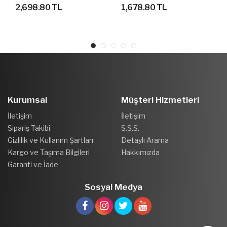
AYAKKABI
SPOR AYAKKABI
2,698.80 TL
1,678.80 TL
Kurumsal
Müşteri Hizmetleri
İletişim
İletişim
Sipariş Takibi
S.S.S.
Gizlilik ve Kullanım Şartları
Detaylı Arama
Kargo ve Taşıma Bilgileri
Hakkımızda
Garanti ve İade
Sosyal Medya