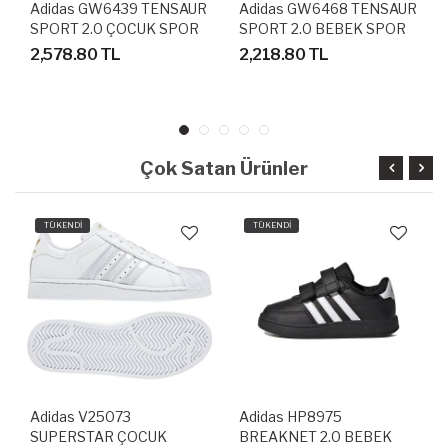
Adidas GW6439 TENSAUR
Adidas GW6468 TENSAUR
SPORT 2.0 ÇOCUK SPOR
SPORT 2.0 BEBEK SPOR
AYAKKABI
AYAKKABI
2,578.80 TL
2,218.80 TL
Çok Satan Ürünler
TÜKENDİ
TÜKENDİ
Adidas V25073
Adidas HP8975
SUPERSTAR ÇOCUK
BREAKNET 2.0 BEBEK