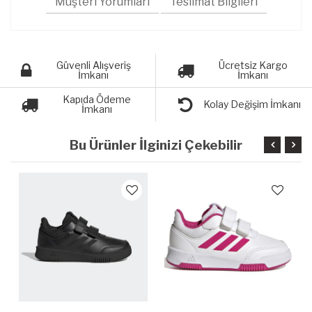
Müşteri Yorumları
Teslimat Bilgileri
Güvenli Alışveriş
Ücretsiz Kargo
İmkanı
İmkanı
Kapıda Ödeme
Kolay Değişim İmkanı
İmkanı
Bu Ürünler İlginizi Çekebilir