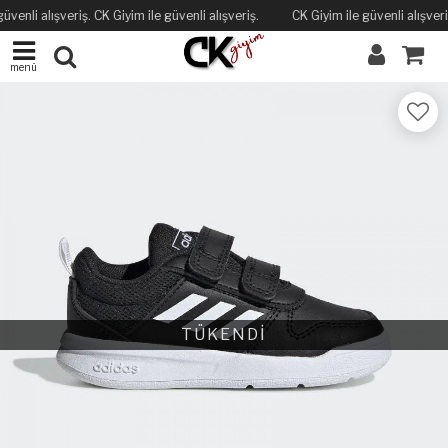
üvenli alışveriş. CK Giyim ile güvenli alışveriş.
CK Giyim ile güvenli alışveriş
menü
TÜKENDİ