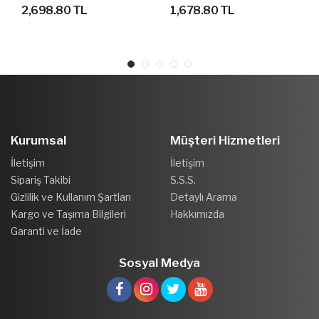
AYAKKABI
SPOR AYAKKABI
2,698.80 TL
1,678.80 TL
Kurumsal
Müşteri Hizmetleri
İletişim
İletişim
Sipariş Takibi
S.S.S.
Gizlilik ve Kullanım Şartları
Detaylı Arama
Kargo ve Taşıma Bilgileri
Hakkımızda
Garanti ve İade
Sosyal Medya