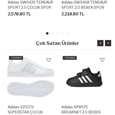
Adidas GW6439 TENSAUR
Adidas GW6468 TENSAUR
SPORT 2.0 ÇOCUK SPOR
SPORT 2.0 BEBEK SPOR
AYAKKABI
AYAKKABI
2,578.80 TL
2,218.80 TL
Çok Satan Ürünler
TÜKENDİ
TÜKENDİ
Adidas V25073
Adidas HP8975
SUPERSTAR ÇOCUK
BREAKNET 2.0 BEBEK