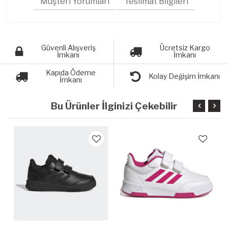
Müşteri Yorumları
Teslimat Bilgileri
Güvenli Alışveriş
Ücretsiz Kargo
İmkanı
İmkanı
Kapıda Ödeme
Kolay Değişim İmkanı
İmkanı
Bu Ürünler İlginizi Çekebilir