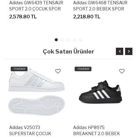
Adidas GW6439 TENSAUR
Adidas GW6468 TENSAUR
SPORT 2.0 ÇOCUK SPOR
SPORT 2.0 BEBEK SPOR
AYAKKABI
AYAKKABI
2,578.80 TL
2,218.80 TL
Çok Satan Ürünler
TÜKENDİ
TÜKENDİ
Adidas V25073
Adidas HP8975
SUPERSTAR ÇOCUK
BREAKNET 2.0 BEBEK