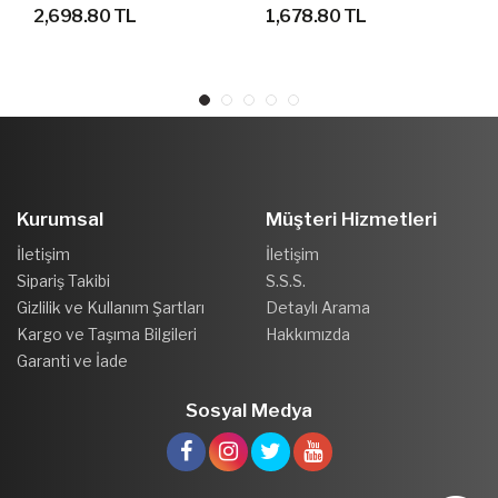
AYAKKABI
SPOR AYAKKABI
2,698.80 TL
1,678.80 TL
Kurumsal
Müşteri Hizmetleri
İletişim
İletişim
Sipariş Takibi
S.S.S.
Gizlilik ve Kullanım Şartları
Detaylı Arama
Kargo ve Taşıma Bilgileri
Hakkımızda
Garanti ve İade
Sosyal Medya