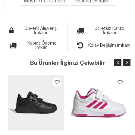
Müşteri Yorumları
Teslimat Bilgileri
Güvenli Alışveriş
Ücretsiz Kargo
İmkanı
İmkanı
Kapıda Ödeme
Kolay Değişim İmkanı
İmkanı
Bu Ürünler İlginizi Çekebilir