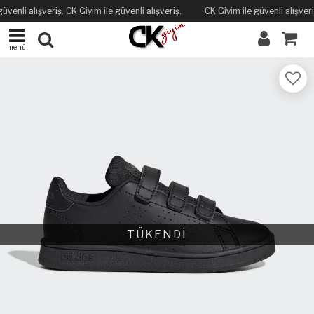
üvenli alışveriş. CK Giyim ile güvenli alışveriş.
CK Giyim ile güvenli alışveriş
menü
TÜKENDİ