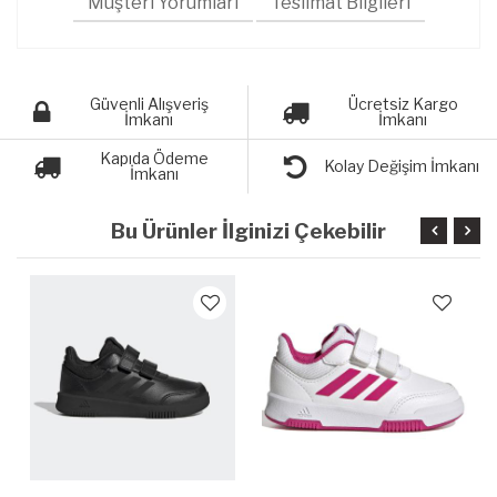
Müşteri Yorumları
Teslimat Bilgileri
Güvenli Alışveriş
Ücretsiz Kargo
İmkanı
İmkanı
Kapıda Ödeme
Kolay Değişim İmkanı
İmkanı
Bu Ürünler İlginizi Çekebilir