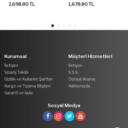
AYAKKABI
SPOR AYAKKABI
2,698.80 TL
1,678.80 TL
Kurumsal
Müşteri Hizmetleri
İletişim
İletişim
Sipariş Takibi
S.S.S.
Gizlilik ve Kullanım Şartları
Detaylı Arama
Kargo ve Taşıma Bilgileri
Hakkımızda
Garanti ve İade
Sosyal Medya