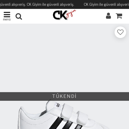
üvenli alışveriş. CK Giyim ile güvenli alışveriş.
CK Giyim ile güvenli alışveriş
menü
TÜKENDİ