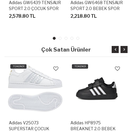
Adidas GW6439 TENSAUR
Adidas GW6468 TENSAUR
SPORT 2.0 ÇOCUK SPOR
SPORT 2.0 BEBEK SPOR
AYAKKABI
AYAKKABI
2,578.80 TL
2,218.80 TL
Çok Satan Ürünler
TÜKENDİ
TÜKENDİ
Adidas V25073
Adidas HP8975
SUPERSTAR ÇOCUK
BREAKNET 2.0 BEBEK