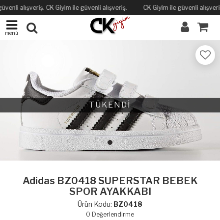
üvenli alışveriş. CK Giyim ile güvenli alışveriş.
CK Giyim ile güvenli alışveriş
menü
TÜKENDİ
Adidas BZ0418 SUPERSTAR BEBEK
SPOR AYAKKABI
Ürün Kodu:
BZ0418
0
Değerlendirme