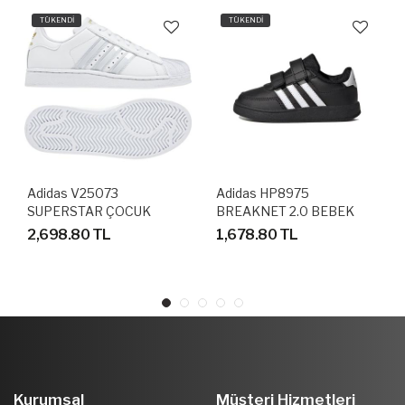
TÜKENDİ
TÜKENDİ
Adidas V25073
Adidas HP8975
SUPERSTAR ÇOCUK
BREAKNET 2.0 BEBEK
AYAKKABI
SPOR AYAKKABI
2,698.80 TL
1,678.80 TL
Kurumsal
Müşteri Hizmetleri