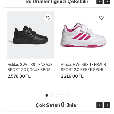
Bu Ürünler İlginizi Çekebilir
Adidas GW6439 TENSAUR
Adidas GW6468 TENSAUR
SPORT 2.0 ÇOCUK SPOR
SPORT 2.0 BEBEK SPOR
AYAKKABI
AYAKKABI
2,578.80 TL
2,218.80 TL
Çok Satan Ürünler