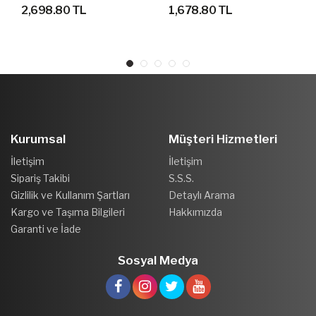
AYAKKABI
SPOR AYAKKABI
2,698.80 TL
1,678.80 TL
Kurumsal
Müşteri Hizmetleri
İletişim
İletişim
Sipariş Takibi
S.S.S.
Gizlilik ve Kullanım Şartları
Detaylı Arama
Kargo ve Taşıma Bilgileri
Hakkımızda
Garanti ve İade
Sosyal Medya