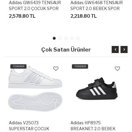
Adidas GW6439 TENSAUR
Adidas GW6468 TENSAUR
SPORT 2.0 ÇOCUK SPOR
SPORT 2.0 BEBEK SPOR
AYAKKABI
AYAKKABI
2,578.80 TL
2,218.80 TL
Çok Satan Ürünler
TÜKENDİ
TÜKENDİ
Adidas V25073
Adidas HP8975
SUPERSTAR ÇOCUK
BREAKNET 2.0 BEBEK