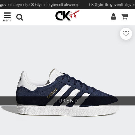
güvenli alışveriş. CK Giyim ile güvenli alışveriş.
CK Giyim ile güvenli alışveri
menü
TÜKENDİ