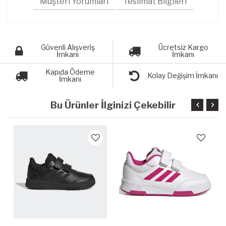
Müşteri Yorumları
Teslimat Bilgileri
Güvenli Alışveriş
Ücretsiz Kargo
İmkanı
İmkanı
Kapıda Ödeme
Kolay Değişim İmkanı
İmkanı
Bu Ürünler İlginizi Çekebilir