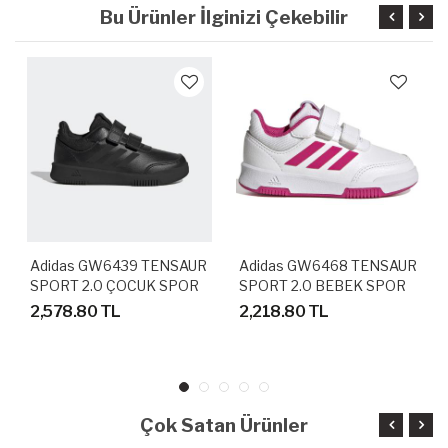
Bu Ürünler İlginizi Çekebilir
Adidas GW6439 TENSAUR
Adidas GW6468 TENSAUR
SPORT 2.0 ÇOCUK SPOR
SPORT 2.0 BEBEK SPOR
AYAKKABI
AYAKKABI
2,578.80 TL
2,218.80 TL
Çok Satan Ürünler