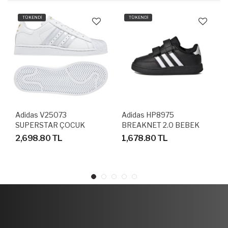
TÜKENDİ
TÜKENDİ
Adidas V25073
Adidas HP8975
SUPERSTAR ÇOCUK
BREAKNET 2.0 BEBEK
AYAKKABI
SPOR AYAKKABI
2,698.80 TL
1,678.80 TL