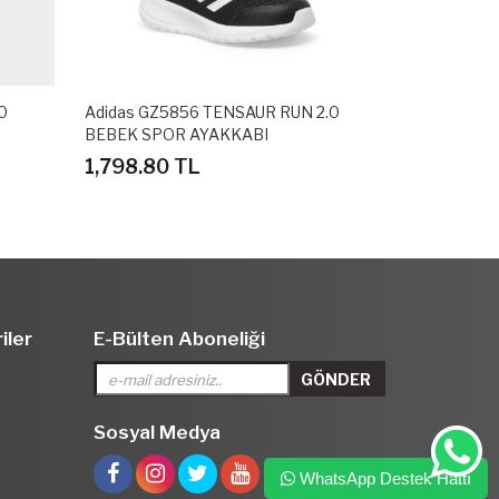
0
Adidas GZ5856 TENSAUR RUN 2.0
Adidas GZ58
BEBEK SPOR AYAKKABI
BEBEK SPOR
1,798.80 TL
1,798.80 
iler
E-Bülten Aboneliği
Sosyal Medya
WhatsApp Destek Hattı