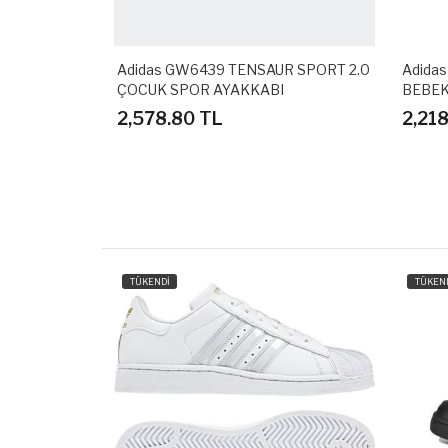
UN SPIDER-
Adidas GW6439 TENSAUR SPORT 2.0
Adida
KABI
ÇOCUK SPOR AYAKKABI
BEBEK
2,578.80 TL
2,21
TÜKENDİ
TÜKEN