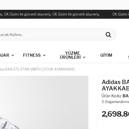
. CK Giyim ile güvenli alışveriş. CK Giyim ile güvenli alışveriş.
CK Giyim ile
YÜZME
SUAR
FITNESS
GİYİM
ÜRÜNLERİ
das BA8375 STAN SMITH ÇOCUK AYAKKABISI
Adidas 
AYAKKAB
Ürün Kodu:
BA
0
Değerlendirm
2,698.8