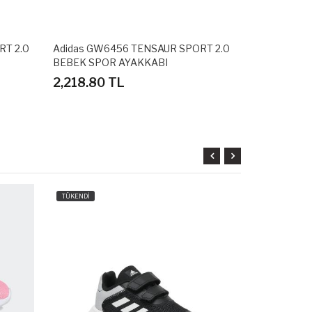
RT 2.0
Adidas GW6456 TENSAUR SPORT 2.0
Adidas BA8
BEBEK SPOR AYAKKABI
SPOR AYAKK
2,218.80 TL
2,698.80
TÜKENDİ