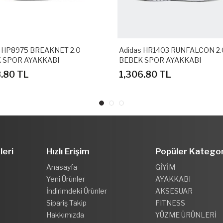
s HP8975 BREAKNET 2.0
Adidas HR1403 RUNFALCON 2.
 SPOR AYAKKABI
BEBEK SPOR AYAKKABI
8.80 TL
1,306.80 TL
leri
Hızlı Erişim
Popüler Kategor
Anasayfa
GİYİM
Yeni Ürünler
AYAKKABI
İndirimdeki Ürünler
AKSESUAR
Sipariş Takip
FITNESS
Hakkımızda
YÜZME ÜRÜNLERİ