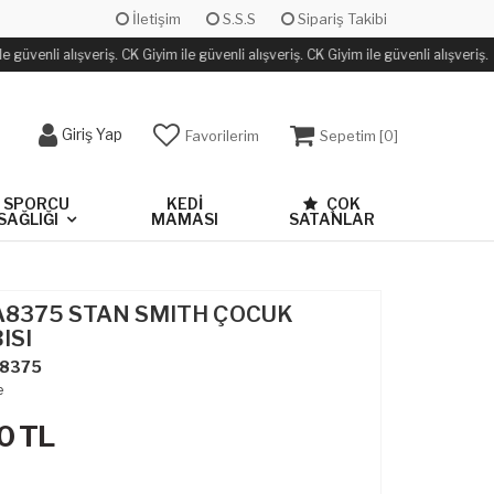
İletişim
S.S.S
Sipariş Takibi
 güvenli alışveriş. CK Giyim ile güvenli alışveriş. CK Giyim ile güvenli alışveriş.
Giriş Yap
Favorilerim
Sepetim [
0
]
SPORCU
KEDİ
ÇOK
SAĞLIĞI
MAMASI
SATANLAR
BA8375 STAN SMITH ÇOCUK
ISI
8375
e
0
TL