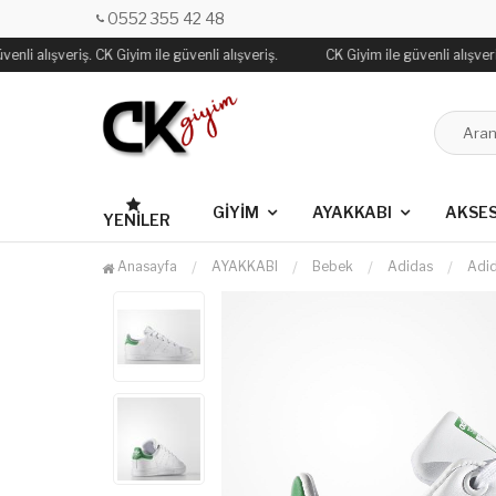
0552 355 42 48
nli alışveriş. CK Giyim ile güvenli alışveriş.
CK Giyim ile güvenli alışveriş
GİYİM
AYAKKABI
AKSE
YENILER
Anasayfa
AYAKKABI
Bebek
Adidas
Adi