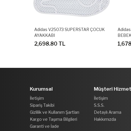
K SPOR
Adidas V25073 SUPERSTAR ÇOCUK
Adida
AYAKKABI
BEBEK
2,698.80 TL
1,67
Kurumsal
Müşteri Hizmet
İletişim
İletişim
Sipariş Takibi
S.S.S.
Gizlilik ve Kullanım Şartları
Detaylı Arama
Kargo ve Taşıma Bilgileri
Hakkımızda
Garanti ve İade