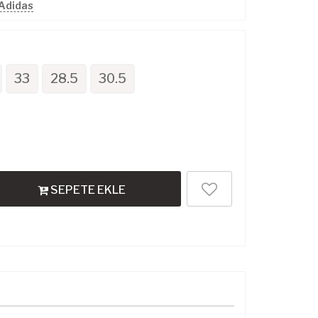
 Adidas
33
28.5
30.5
SEPETE EKLE