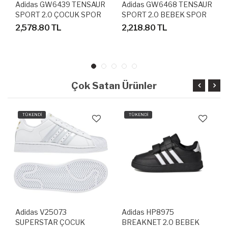
Adidas GW6439 TENSAUR
Adidas GW6468 TENSAUR
SPORT 2.0 ÇOCUK SPOR
SPORT 2.0 BEBEK SPOR
AYAKKABI
AYAKKABI
2,578.80 TL
2,218.80 TL
Çok Satan Ürünler
TÜKENDİ
TÜKENDİ
Adidas V25073
Adidas HP8975
SUPERSTAR ÇOCUK
BREAKNET 2.0 BEBEK