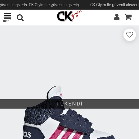
üvenli alışveriş. CK Giyim ile güvenli alışveriş.
CK Giyim ile güvenli alışveriş
menü
TÜKENDİ