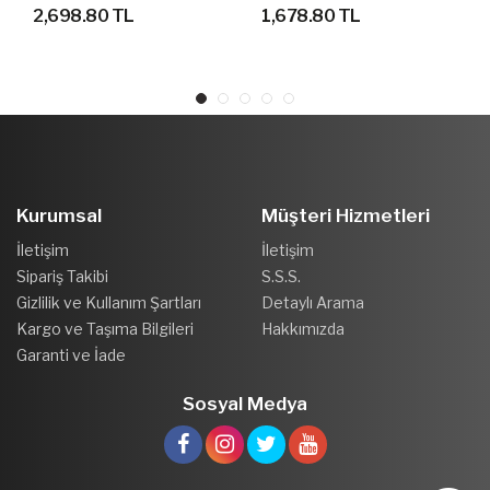
AYAKKABI
SPOR AYAKKABI
2,698.80 TL
1,678.80 TL
Kurumsal
Müşteri Hizmetleri
İletişim
İletişim
Sipariş Takibi
S.S.S.
Gizlilik ve Kullanım Şartları
Detaylı Arama
Kargo ve Taşıma Bilgileri
Hakkımızda
Garanti ve İade
Sosyal Medya