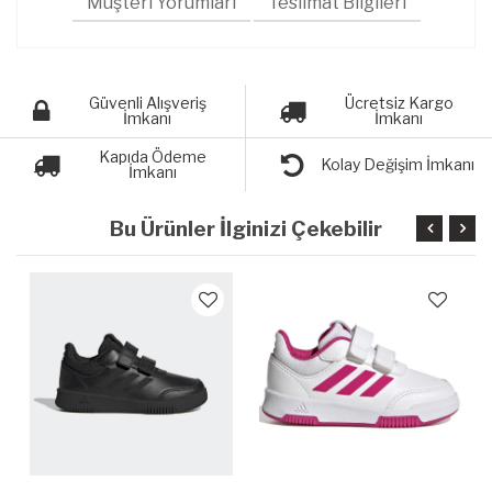
Müşteri Yorumları
Teslimat Bilgileri
Güvenli Alışveriş
Ücretsiz Kargo
İmkanı
İmkanı
Kapıda Ödeme
Kolay Değişim İmkanı
İmkanı
Bu Ürünler İlginizi Çekebilir