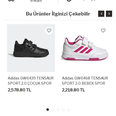
İmkanı
Bu Ürünler İlginizi Çekebilir
Adidas GW6439 TENSAUR
Adidas GW6468 TENSAUR
SPORT 2.0 ÇOCUK SPOR
SPORT 2.0 BEBEK SPOR
AYAKKABI
AYAKKABI
2,578.80 TL
2,218.80 TL