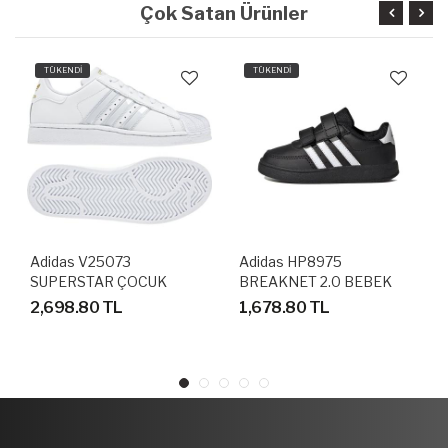
Çok Satan Ürünler
TÜKENDİ
TÜKENDİ
Adidas V25073
Adidas HP8975
SUPERSTAR ÇOCUK
BREAKNET 2.0 BEBEK
AYAKKABI
SPOR AYAKKABI
2,698.80 TL
1,678.80 TL