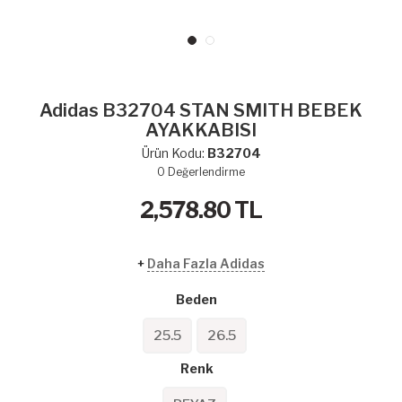
Adidas B32704 STAN SMITH BEBEK
AYAKKABISI
Ürün Kodu:
B32704
0
Değerlendirme
2,578.80
TL
+
Daha Fazla Adidas
Beden
25.5
26.5
Renk