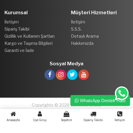
Kurumsal
Müşteri Hizmetleri
İletişim
İletişim
Sipariş Takibi
S.S.S.
Gizlilik ve Kullanım Şartları
Detaylı Arama
Kargo ve Taşıma Bilgileri
Hakkımızda
Garanti ve İade
Sosyal Medya
WhatsApp Destek Hattı
Copyrights © 2026 Cantekin Online
Anasayfa
Üye Girişi
Sepetim
Sipariş Takibi
İletişim