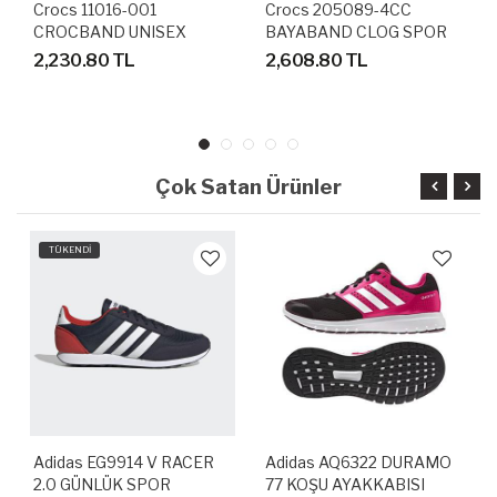
Crocs 11016-001
Crocs 205089-4CC
CROCBAND UNISEX
BAYABAND CLOG SPOR
SANDALET TERLİK
TERLİK SANDALET
2,230.80 TL
2,608.80 TL
Çok Satan Ürünler
TÜKENDİ
Adidas EG9914 V RACER
Adidas AQ6322 DURAMO
2.0 GÜNLÜK SPOR
77 KOŞU AYAKKABISI