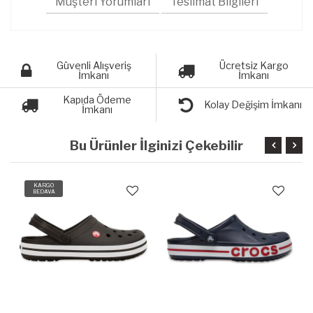
Müşteri Yorumları
Teslimat Bilgileri
Güvenli Alışveriş
Ücretsiz Kargo
İmkanı
İmkanı
Kapıda Ödeme
Kolay Değişim İmkanı
İmkanı
Bu Ürünler İlginizi Çekebilir
KARGO
BEDAVA