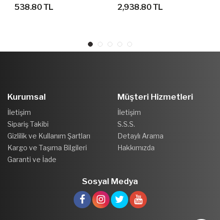
AYAKKABI
538.80 TL
2,938.80 TL
Kurumsal
Müşteri Hizmetleri
İletişim
İletişim
Sipariş Takibi
S.S.S.
Gizlilik ve Kullanım Şartları
Detaylı Arama
Kargo ve Taşıma Bilgileri
Hakkımızda
Garanti ve İade
Sosyal Medya