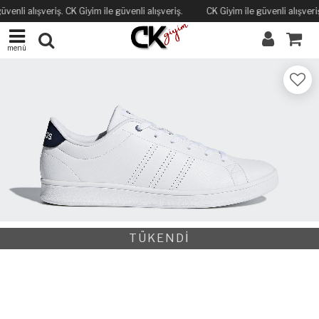
üvenli alışveriş. CK Giyim ile güvenli alışveriş.
CK Giyim ile güvenli alışveriş
menü
TÜKENDİ