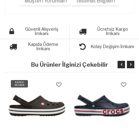
Müşteri Yorumları
Teslimat Bilgileri
Güvenli Alışveriş
Ücretsiz Kargo
İmkanı
İmkanı
Kapıda Ödeme
Kolay Değişim İmkanı
İmkanı
Bu Ürünler İlginizi Çekebilir
KARGO
BEDAVA