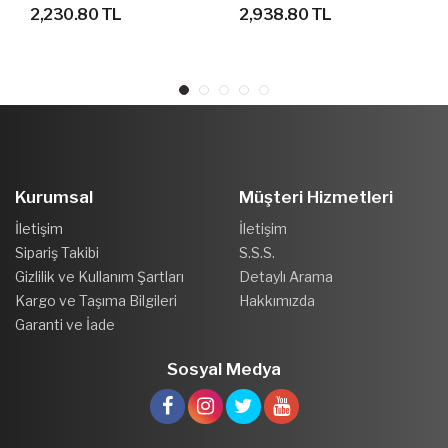
SANDALET TERLİK
2,230.80 TL
2,938.80 TL
Kurumsal
Müşteri Hizmetleri
İletişim
İletişim
Sipariş Takibi
S.S.S.
Gizlilik ve Kullanım Şartları
Detaylı Arama
Kargo ve Taşıma Bilgileri
Hakkımızda
Garanti ve İade
Sosyal Medya