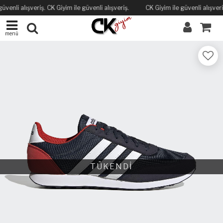
üvenli alışveriş. CK Giyim ile güvenli alışveriş.
CK Giyim ile güvenli alışveriş
menü
TÜKENDİ