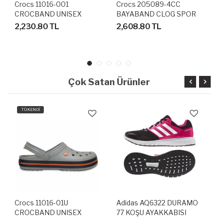
Crocs 11016-001
Crocs 205089-4CC
CROCBAND UNISEX
BAYABAND CLOG SPOR
SANDALET TERLİK
TERLİK SANDALET
2,230.80 TL
2,608.80 TL
Çok Satan Ürünler
TÜKENDİ
Crocs 11016-01U
Adidas AQ6322 DURAMO
CROCBAND UNISEX
77 KOŞU AYAKKABISI