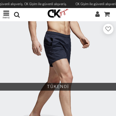
üvenli alışveriş. CK Giyim ile güvenli alışveriş.
CK Giyim ile güvenli alışveriş
menü
TÜKENDİ