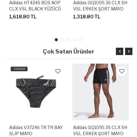
Adidas HT4345 BOS AOP
Adidas GQ1095 3S CLX SH
CLX VSL BLACK YÜZÜCÜ
VSL ERKEK ŞORT MAYO
MAYOSU
1,618.80 TL
1,318.80 TL
Çok Satan Ürünler
TÜKENDİ
Adidas V37246 TR TR BAY
Adidas GQ1095 3S CLX SH
SLİP MAYO
VSL ERKEK ŞORT MAYO