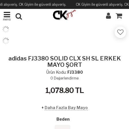
lışveriş. CK Giyim ile güvenli alışveriş.
CK Giyim ile güvenli alışveriş. CK Giy
menü
adidas FJ3380 SOLID CLX SH SL ERKEK
MAYO ŞORT
Ürün Kodu:
FJ3380
0
Değerlendirme
1,078.80
TL
+
Daha Fazla Bay Mayo
Beden