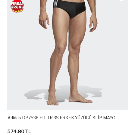
Adidas DP7536 FIT TR 3S ERKEK YÜZÜCÜ SLİP MAYO
574.80 TL