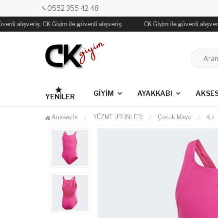
0552 355 42 48
enli alışveriş. CK Giyim ile güvenli alışveriş.
CK Giyim ile güvenli alışveriş
GİYİM
AYAKKABI
AKSE
YENILER
Anasayfa
YÜZME ÜRÜNLERİ
Çocuk Mayo
Kız