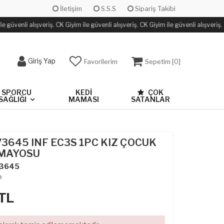
İletişim
S.S.S
Sipariş Takibi
 güvenli alışveriş. CK Giyim ile güvenli alışveriş. CK Giyim ile güvenli alışveriş.
Giriş Yap
Favorilerim
Sepetim [
0
]
SPORCU
KEDİ
ÇOK
SAĞLIĞI
MAMASI
SATANLAR
V3645 INF EC3S 1PC KIZ ÇOCUK
MAYOSU
3645
e
TL