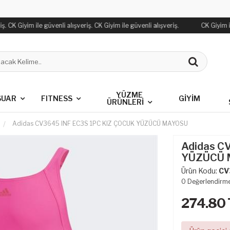
. CK Giyim ile güvenli alışveriş. CK Giyim ile güvenli alışveriş.
CK Giyim ile
YÜZME
SUAR
FITNESS
GİYİM
ÜRÜNLERİ
Adidas CV3645 INF EC3S 1PC KIZ ÇOCUK YÜZÜCÜ MAYOSU
Adidas C
YÜZÜCÜ 
Ürün Kodu:
CV
0
Değerlendirm
274.80