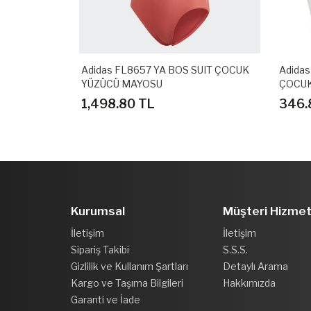
T SOL ÇOCUK
Adidas FL8657 YA BOS SUIT ÇOCUK
Adidas
YÜZÜCÜ MAYOSU
ÇOCUK
1,498.80 TL
346.
Kurumsal
Müşteri Hizmet
İletişim
İletişim
Sipariş Takibi
S.S.S.
Gizlilik ve Kullanım Şartları
Detaylı Arama
Kargo ve Taşıma Bilgileri
Hakkımızda
Garanti ve İade