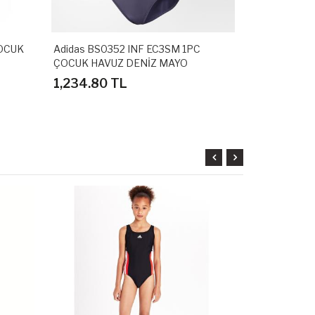
ÇOCUK
Adidas BS0352 INF EC3SM 1PC
Adidas W57
ÇOCUK HAVUZ DENİZ MAYO
MAYOSU
1,234.80 TL
838.80 T