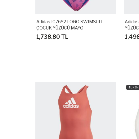
 ÇOCUK
Adidas IC7692 LOGO SWIMSUIT
Adida
ÇOCUK YÜZÜCÜ MAYO
YÜZÜC
1,738.80 TL
1,49
TÜKEN