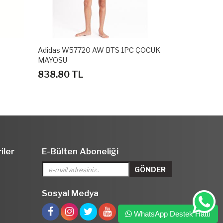
Adidas W57720 AW BTS 1PC ÇOCUK
Adidas W57
MAYOSU
MAYOSU
838.80 TL
838.80 T
iler
E-Bülten Aboneliği
Sosyal Medya
WhatsApp Destek Hattı