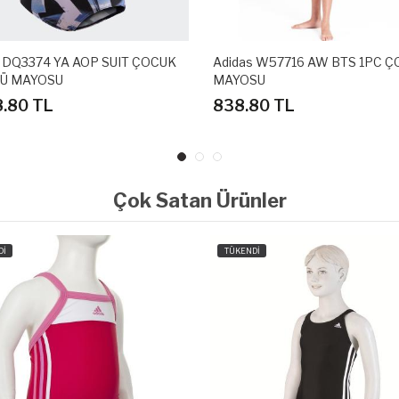
s DQ3374 YA AOP SUIT ÇOCUK
Adidas W57716 AW BTS 1PC 
Ü MAYOSU
MAYOSU
8.80 TL
838.80 TL
Çok Satan Ürünler
Dİ
TÜKENDİ