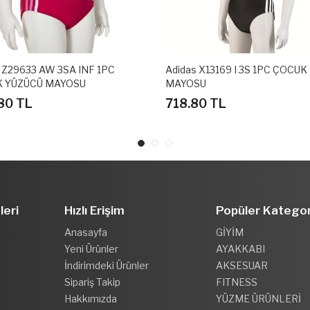
 Z29633 AW 3SA INF 1PC
Adidas X13169 I 3S 1PC ÇOCUK
 YÜZÜCÜ MAYOSU
MAYOSU
80 TL
718.80 TL
leri
Hızlı Erişim
Popüler Kategor
Anasayfa
GİYİM
Yeni Ürünler
AYAKKABI
İndirimdeki Ürünler
AKSESUAR
Sipariş Takip
FITNESS
Hakkımızda
YÜZME ÜRÜNLERİ