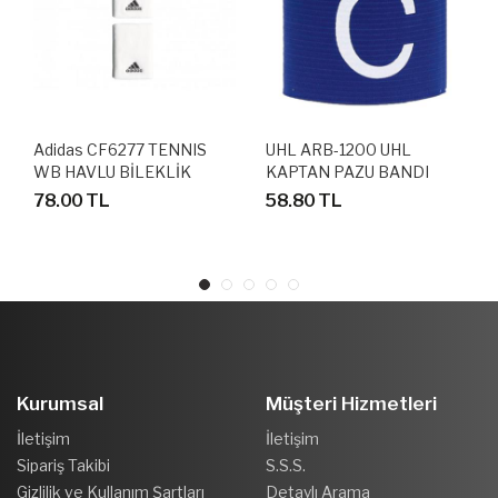
Adidas CF6277 TENNIS
UHL ARB-1200 UHL
WB HAVLU BİLEKLİK
KAPTAN PAZU BANDI
KOLLUĞU
78.00 TL
58.80 TL
Kurumsal
Müşteri Hizmetleri
İletişim
İletişim
Sipariş Takibi
S.S.S.
Gizlilik ve Kullanım Şartları
Detaylı Arama