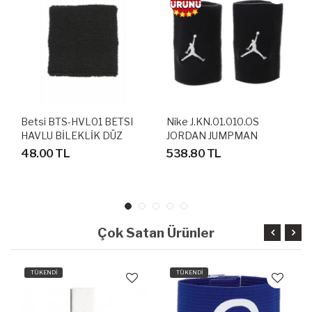
Betsi BTS-HVL01 BETSI
Nike J.KN.01.010.OS
HAVLU BİLEKLİK DÜZ
JORDAN JUMPMAN
SİYAH
WRISTBANDS HAVLU
48.00 TL
538.80 TL
BİLEKLİK
Çok Satan Ürünler
TÜKENDİ
TÜKENDİ