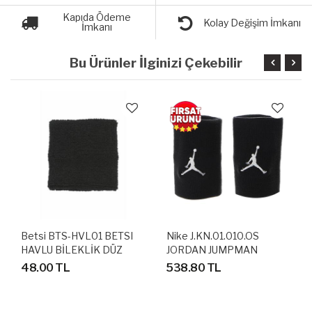
Kapıda Ödeme
Kolay Değişim İmkanı
İmkanı
Bu Ürünler İlginizi Çekebilir
Betsi BTS-HVL01 BETSI
Nike J.KN.01.010.OS
HAVLU BİLEKLİK DÜZ
JORDAN JUMPMAN
SİYAH
WRISTBANDS HAVLU
48.00 TL
538.80 TL
BİLEKLİK