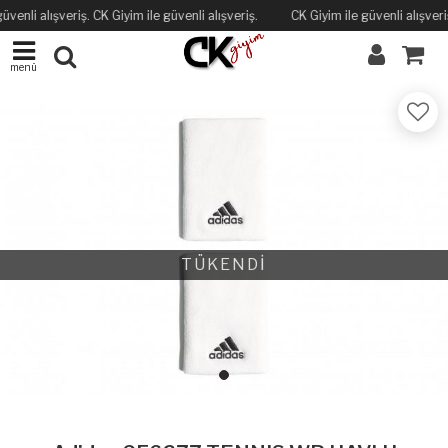
üvenli alışveriş. CK Giyim ile güvenli alışveriş.
CK Giyim ile güvenli alışveriş
menü
TÜKENDİ