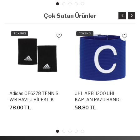
Çok Satan Ürünler
TÜKENDİ
TÜKENDİ
Adidas CF6278 TENNIS
UHL ARB-1200 UHL
WB HAVLU BİLEKLİK
KAPTAN PAZU BANDI
KOLLUĞU
78.00 TL
58.80 TL