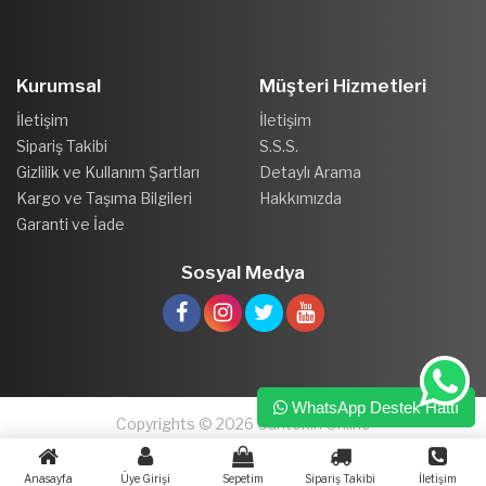
Kurumsal
Müşteri Hizmetleri
İletişim
İletişim
Sipariş Takibi
S.S.S.
Gizlilik ve Kullanım Şartları
Detaylı Arama
Kargo ve Taşıma Bilgileri
Hakkımızda
Garanti ve İade
Sosyal Medya
WhatsApp Destek Hattı
Copyrights © 2026 Cantekin Online
Anasayfa
Üye Girişi
Sepetim
Sipariş Takibi
İletişim