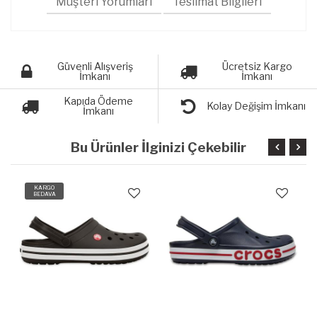
Müşteri Yorumları
Teslimat Bilgileri
Güvenli Alışveriş
Ücretsiz Kargo
İmkanı
İmkanı
Kapıda Ödeme
Kolay Değişim İmkanı
İmkanı
Bu Ürünler İlginizi Çekebilir
KARGO
BEDAVA