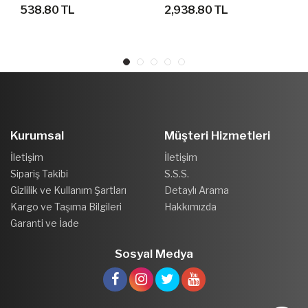
AYAKKABI
538.80 TL
2,938.80 TL
Kurumsal
Müşteri Hizmetleri
İletişim
İletişim
Sipariş Takibi
S.S.S.
Gizlilik ve Kullanım Şartları
Detaylı Arama
Kargo ve Taşıma Bilgileri
Hakkımızda
Garanti ve İade
Sosyal Medya