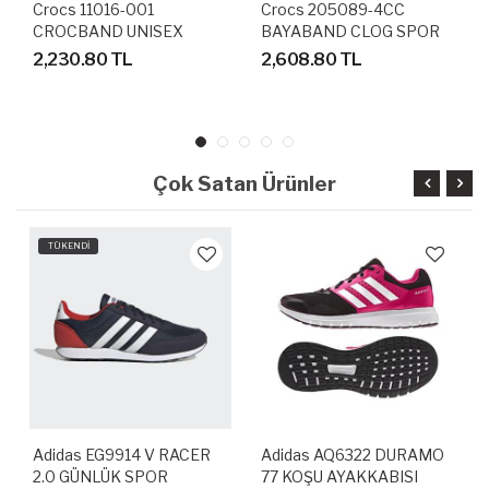
Crocs 11016-001
Crocs 205089-4CC
CROCBAND UNISEX
BAYABAND CLOG SPOR
SANDALET TERLİK
TERLİK SANDALET
2,230.80 TL
2,608.80 TL
Çok Satan Ürünler
TÜKENDİ
Adidas EG9914 V RACER
Adidas AQ6322 DURAMO
2.0 GÜNLÜK SPOR
77 KOŞU AYAKKABISI