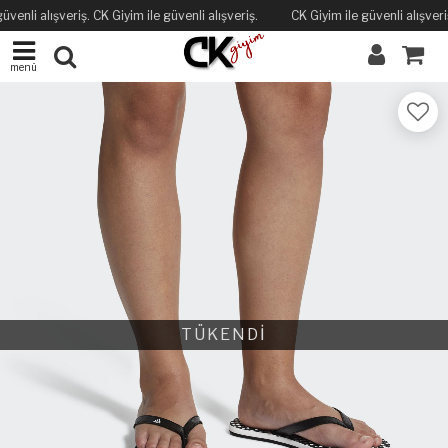
üvenli alışveriş. CK Giyim ile güvenli alışveriş.
CK Giyim ile güvenli alışveriş
menü
TÜKENDİ