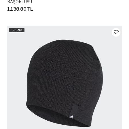
BAŞÖRTÜSÜ
1,138.80 TL
TÜKENDİ