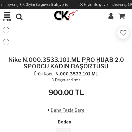
lışveriş. CK Giyim ile güvenli alışveriş.
CK Giyim ile güvenli alışveriş. CK Giy
menü
Nike N.000.3533.101.ML PRO HIJAB 2.0
SPORCU KADIN BAŞÖRTÜSÜ
Ürün Kodu:
N.000.3533.101.ML
0
Değerlendirme
900.00
TL
+
Daha Fazla Bere
Beden