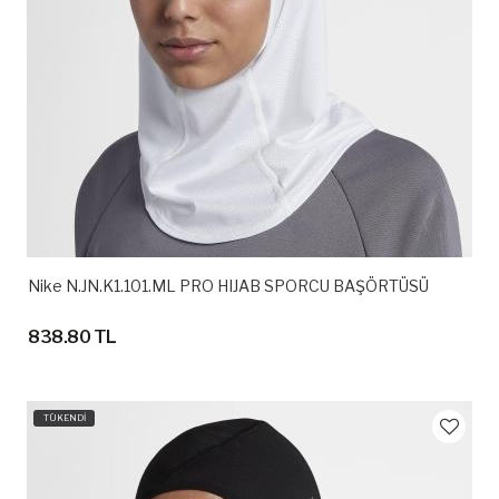
Nike N.JN.K1.101.ML PRO HIJAB SPORCU BAŞÖRTÜSÜ
838.80 TL
TÜKENDİ